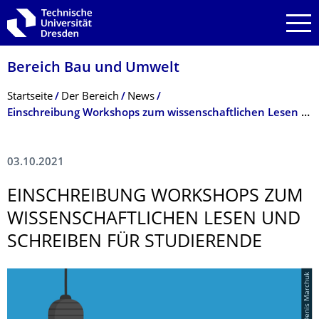
Zur Hauptnavigation springen
Zur Suche springen
Zum Inhalt springen
Bereich Bau und Umwelt
Breadcrumb-Menü
Startseite
Der Bereich
News
Einschreibung Workshops zum wissenschaftlichen Lesen und Schreiben für Studierende
03.10.2021
EINSCHREIBUNG WORKSHOPS ZUM
WISSENSCHAFTLI­CHEN LESEN UND
SCHREIBEN FÜR STUDIERENDE