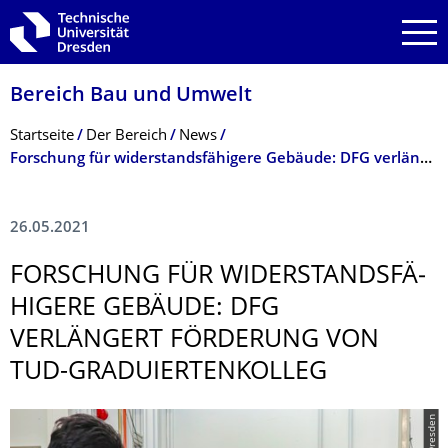
Zur Hauptnavigation springen
Zur Suche springen
Zum Inhalt springen
Bereich Bau und Umwelt
Breadcrumb-Menü
Startseite
Der Bereich
News
Forschung für widerstandsfähigere Gebäude: DFG verlängert Förderung von TUD-Graduiertenkolleg
26.05.2021
FORSCHUNG FÜR WIDERSTANDSFÄ­
HIGERE GEBÄUDE: DFG
VERLÄNGERT FÖRDERUNG VON
TUD-GRADUIERTENKOL­LEG