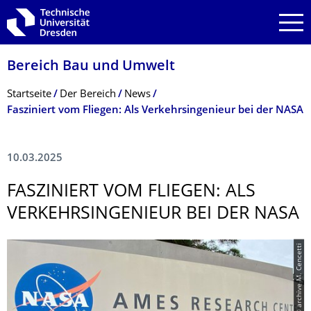
Zur Hauptnavigation springen
Zur Suche springen
Zum Inhalt springen
Bereich Bau und Umwelt
Breadcrumb-Menü
Startseite
Der Bereich
News
Fasziniert vom Fliegen: Als Verkehrsingenieur bei der NASA
10.03.2025
FASZINIERT VOM FLIEGEN: ALS
VERKEHRSINGENI­EUR BEI DER NASA
© archive M. Cencetti