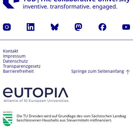
Instagram
LinkedIn
Bluesky
Mastodon
Facebook
Yout
Kontakt
Impressum
Datenschutz
Transparenzgesetz
Springe zum Seitenanfang
Barrierefreiheit
Die TU Dresden wird auf Grundlage des vom Sächsischen Landtag
beschlossenen Haushalts aus Steuermitteln mitfinanziert.