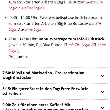
zum strukturierten Arbeiten (Big Blue Button:
mit ZIH-
Login
/
ohne Login
)
9:45 - 12:00 Uhr: Zweite Arbeitsphase im Schreibraum
zum strukturierten Arbeiten (Big Blue Button:
mit ZIH-
Login
/
ohne Login
)
7:30 - 12:00 Uhr:
Impulsvorträge zum Info-Frühstück
(jeweils 30 min, Big Blue Button:
mit ZIH-Login
/
ohne
Login
)
,
Programm:
7:30: Müsli und Motivation - Prokrastination
wegfrühstücken
8:15: Ein guter Start in den Tag: Erste Entwürfe
schreiben
9:00: Zeit für einen extra Kaffee? Mit
Literaturverwaltungsprogrammen ganz sicher