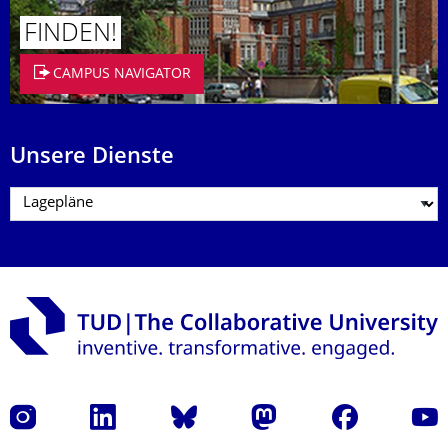
FINDEN!
CAMPUS NAVIGATOR
Unsere Dienste
Instagram
LinkedIn
Bluesky
Mastodon
Facebook
Yout