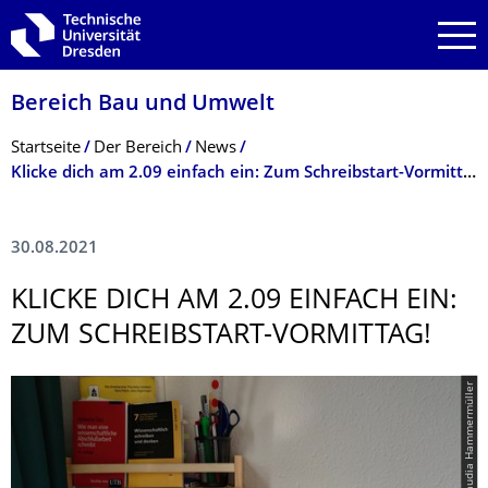
Zur Hauptnavigation springen
Zur Suche springen
Zum Inhalt springen
Bereich Bau und Umwelt
Breadcrumb-Menü
Startseite
Der Bereich
News
Klicke dich am 2.09 einfach ein: Zum Schreibstart-Vormittag!
30.08.2021
KLICKE DICH AM 2.09 EINFACH EIN:
ZUM SCHREIBSTART-VORMITTAG!
© Claudia Hammermüller