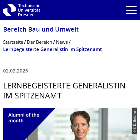
Zur Hauptnavigation springen
Zur Suche springen
Zum Inhalt springen
Bereich Bau und Umwelt
Breadcrumb-Menü
Startseite
Der Bereich
News
Lernbegeisterte Generalistin im Spitzenamt
02.02.2026
LERNBEGEISTERTE GENERALISTIN
IM SPITZENAMT
© © D. Beichert