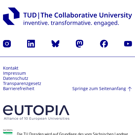
Instagram
LinkedIn
Bluesky
Mastodon
Facebook
Yout
Kontakt
Impressum
Datenschutz
Transparenzgesetz
Springe zum Seitenanfang
Barrierefreiheit
Die TU Dresden wird auf Grundlage des vom Sächsischen Landtag