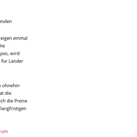
resden
zeigen einmal
Die
pas, wird
 für Länder
ie ohnehin
at die
ch die Preise
langfristigen
orum