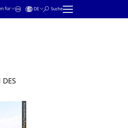
en für
DE
Suche
:
N DES
© stiftung frauenkirche