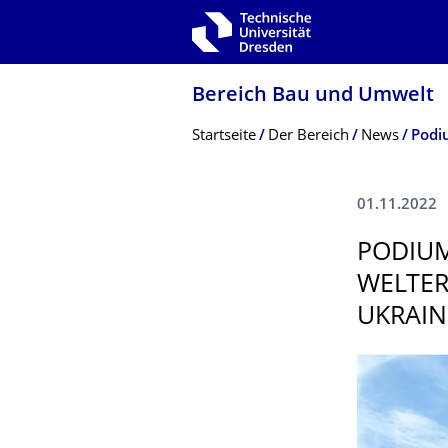
Zur Hauptnavigation springen
Zur Suche springen
Zum Inhalt springen
Bereich Bau und Umwelt
Breadcrumb-Menü
Startseite
Der Bereich
News
01.11.2022
PODIUM
WELTER
UKRAIN