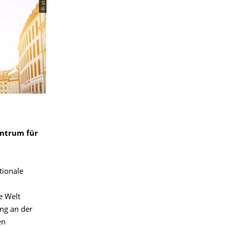
entrum für
tionale
e Welt
ng an der
en