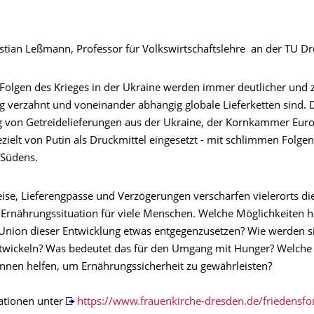
ristian Leßmann, Professor für Volkswirtschaftslehre an der TU D
 Folgen des Krieges in der Ukraine werden immer deutlicher und 
g verzahnt und voneinander abhängig globale Lieferketten sind. 
 von Getreidelieferungen aus der Ukraine, der Kornkammer Euro
zielt von Putin als Druckmittel eingesetzt - mit schlimmen Folgen
 Südens.
eise, Lieferengpässe und Verzögerungen verschärfen vielerorts d
Ernährungssituation für viele Menschen. Welche Möglichkeiten h
Union dieser Entwicklung etwas entgegenzusetzen? Wie werden si
entwickeln? Was bedeutet das für den Umgang mit Hunger? Welche 
önnen helfen, um Ernährungssicherheit zu gewährleisten?
ationen unter
https://www.frauenkirche-dresden.de/friedensf