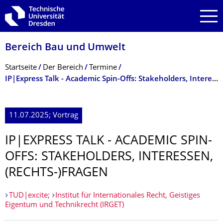
Zur Hauptnavigation springen
Zur Suche springen
Zum Inhalt springen
Bereich Bau und Umwelt
Breadcrumb-Menü
Startseite
Der Bereich
Termine
IP|Express Talk - Academic Spin-Offs: Stakeholders, Interessen, (Rechts-)Fragen
11.07.2025; Vortrag
IP|EXPRESS TALK - ACADEMIC SPIN-
OFFS: STAKEHOLDERS, INTERESSEN,
(RECHTS-)FRAGEN
TUD|excite;
Institut für Internationales Recht, Geistiges
Eigentum und Technikrecht (IRGET)