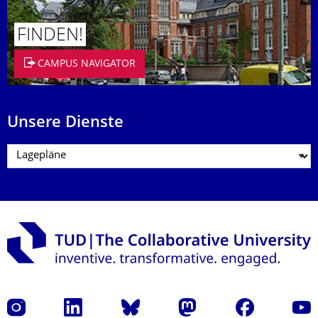
FINDEN!
CAMPUS NAVIGATOR
Unsere Dienste
Instagram
LinkedIn
Bluesky
Mastodon
Facebook
Yout