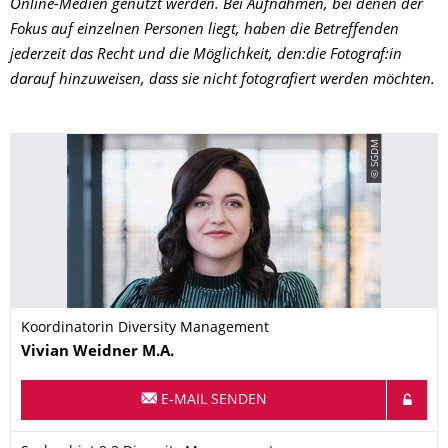
Online-Medien genutzt werden. Bei Aufnahmen, bei denen der
Fokus auf einzelnen Personen liegt, haben die Betreffenden
jederzeit das Recht und die Möglichkeit, den:die Fotograf:in
darauf hinzuweisen, dass sie nicht fotografiert werden möchten.
© SGDM
Koordinatorin Diversity Management
Name
Vivian
Weidner
M.A.
E-MAIL SENDEN