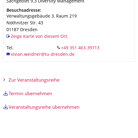
Organisationsname
Sachgebiet 9.3 Diversity Management
Sachgebiet 9.3 Diversity Management
Adresse
Besuchsadresse:
Verwaltungsgebäude 3, Raum 219
Nöthnitzer Str. 43
01187
Dresden
Zeige Karte von diesem Ort.
Tel.
Zur Veranstaltungsreihe
Termin übernehmen
Veranstaltungsreihe übernehmen