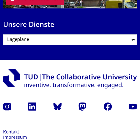
Unsere Dienste
Instagram
LinkedIn
Bluesky
Mastodon
Facebook
Yout
Kontakt
Impressum