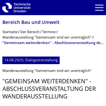
Zur Hauptnavigation springen
Zur Suche springen
Zum Inhalt springen
Bereich Bau und Umwelt
Breadcrumb-Menü
Startseite
Der Bereich
Termine
Wanderausstellung "Gemeinsam sind wir unerträglich"
"Gemeinsam weiterdenken" - Abschlussveranstaltung der Wanderausstellung
14.08.2025; Dialogveranstaltung
Wanderausstellung "Gemeinsam sind wir unerträglich"
"GEMEINSAM WEITERDENKEN" -
ABSCHLUSSVERAN­STALTUNG DER
WANDERAUSSTEL­LUNG