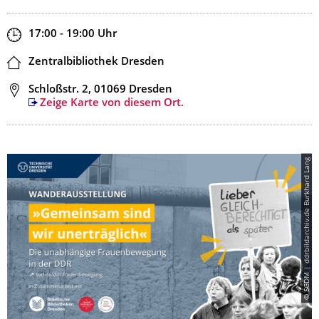
Zeit
17:00 - 19:00
Uhr
Ort
Zentralbibliothek Dresden
Adresse
Schloßstr. 2, 01069 Dresden
Zeige Karte von diesem Ort.
© SGDM | ddrbildarchiv.de Burkhard Lang