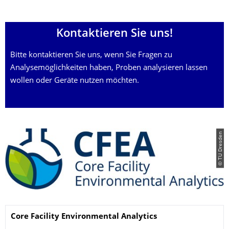
Kontaktieren Sie uns!
Bitte kontaktieren Sie uns, wenn Sie Fragen zu
Analysemöglichkeiten haben, Proben analysieren lassen
wollen oder Geräte nutzen möchten.
© TU Dresden
Name
Core Facility Environmental
Analytics