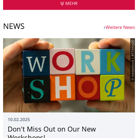
MEHR
CORE FACILITY ENVIRONM
NEWS
Weitere News
© AdobeStock | #77940420
10.02.2025
Don't Miss Out on Our New