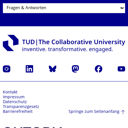
Instagram
LinkedIn
Bluesky
Mastodon
Facebook
Yout
Kontakt
Impressum
Datenschutz
Transparenzgesetz
Springe zum Seitenanfang
Barrierefreiheit