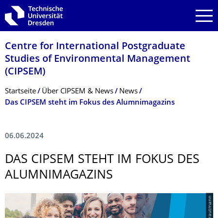
Zur Hauptnavigation springen
Zur Suche springen
Zum Inhalt springen
Centre for International Postgraduate
Studies of Environmental Management
(CIPSEM)
Breadcrumb-Menü
Startseite
Über CIPSEM & News
News
Das CIPSEM steht im Fokus des Alumnimagazins
06.06.2024
DAS CIPSEM STEHT IM FOKUS DES
ALUMNIMAGAZINS