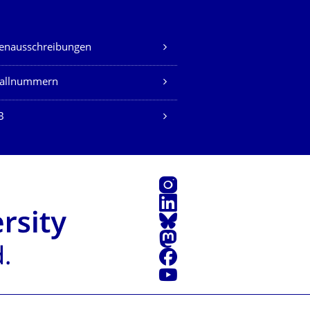
lenausschreibungen
fallnummern
B
Instagram
LinkedIn
Bluesky
Mastodon
Facebook
Youtube