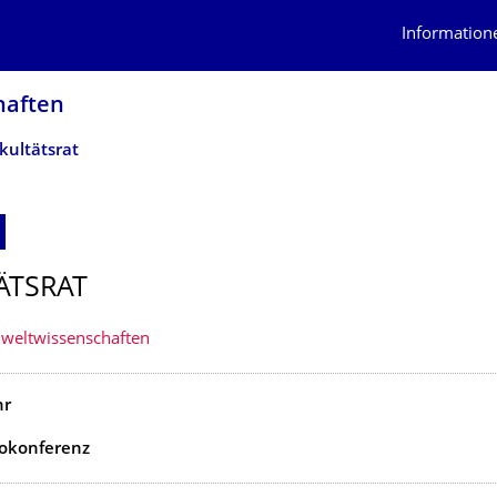
Information
af­ten
kultätsrat
ÄTSRAT
weltwissenschaften
hr
eokonferenz