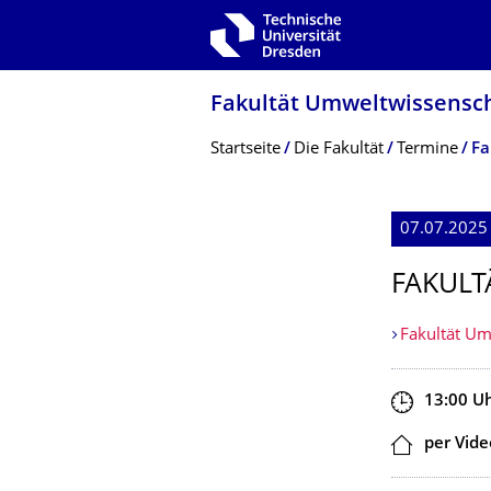
Zur Hauptnavigation springen
Zur Suche springen
Zum Inhalt springen
Fakultät Umweltwissensch
Breadcrumb-Menü
Startseite
Die Fakultät
Termine
Fa
07.07.2025
FAKULT
Fakultät Um
Zeit
13:00
U
Ort
per Vid