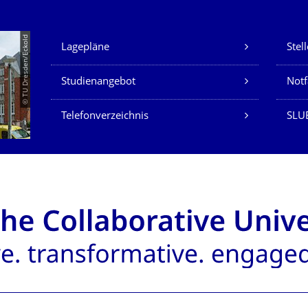
Unsere Dienste
© TU Dresden/Eckold
Lagepläne
Stel
Studienangebot
Not
Telefonverzeichnis
SLU