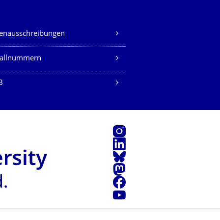
lenausschreibungen
fallnummern
B
Instagram
LinkedIn
Bluesky
Mastodon
Facebook
Youtube