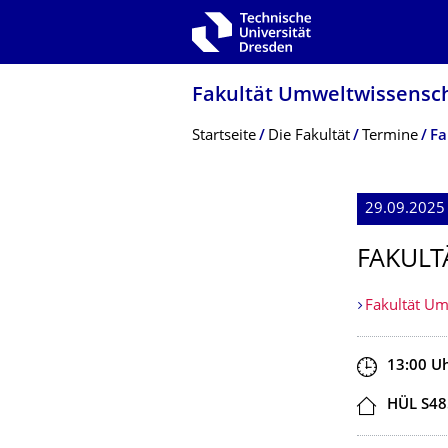
Zur Hauptnavigation springen
Zur Suche springen
Zum Inhalt springen
Fakultät Umweltwissensch
Breadcrumb-Menü
Startseite
Die Fakultät
Termine
Fa
29.09.2025
FAKULT
Fakultät Um
Zeit
13:00
U
Ort
HÜL S48