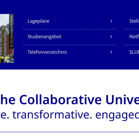
Unsere Dienste
© TU Dresden/Eckold
Lagepläne
Stel
Studienangebot
Not
Telefonverzeichnis
SLU