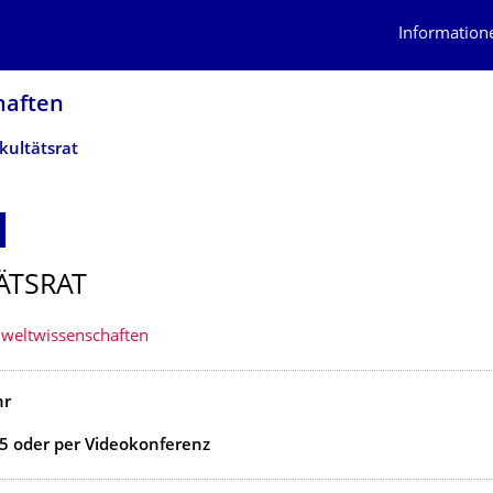
Information
af­ten
kultätsrat
ÄTSRAT
weltwissenschaften
hr
5 oder per Videokonferenz