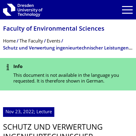
Skip to main navigation
Skip to search
Skip to content
Faculty of Environmental Sciences
Breadcrumb Menu
Home
The Faculty
Events
Schutz und Verwertung ingenieurtech­nischer Leistungen WiSe 2022/23
Status Message
Info
This document is not available in the language you
requested. It is therefore shown in German.
Nov 23, 2022; Lecture
SCHUTZ UND VERWERTUNG