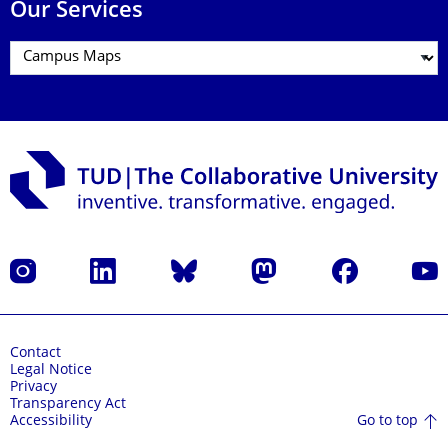
Our Services
Instagram
LinkedIn
Bluesky
Mastodon
Facebook
YouT
Contact
Legal Notice
Privacy
Transparency Act
Go to top
Accessibility