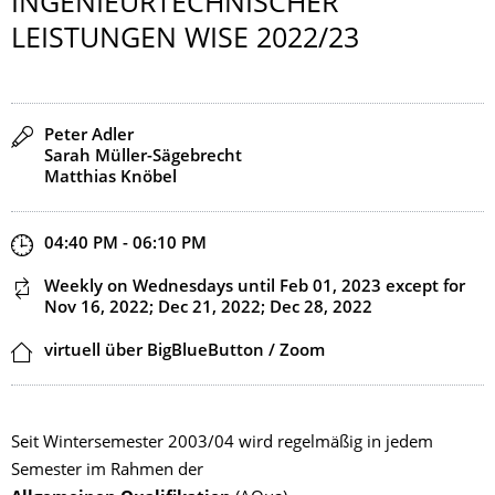
INGENIEURTECH­NISCHER
LEISTUNGEN WISE 2022/23
Speaker(s)
Peter Adler
Sarah Müller-Sägebrecht
Matthias Knöbel
Start and end time
04:40 PM - 06:10 PM
This event is recurring
Weekly on Wednesdays
until Feb 01, 2023
except for
Nov 16, 2022; Dec 21, 2022; Dec 28, 2022
Location
virtuell über BigBlueButton / Zoom
Seit Wintersemester 2003/04 wird regelmäßig in jedem
Semester im Rahmen der