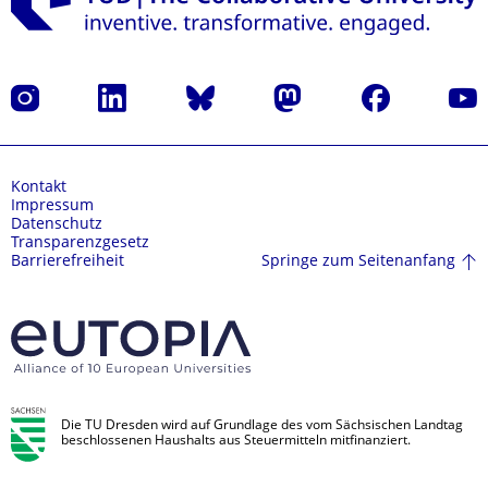
Instagram
LinkedIn
Bluesky
Mastodon
Facebook
Yout
Kontakt
Impressum
Datenschutz
Transparenzgesetz
Springe zum Seitenanfang
Barrierefreiheit
Die TU Dresden wird auf Grundlage des vom Sächsischen Landtag
beschlossenen Haushalts aus Steuermitteln mitfinanziert.