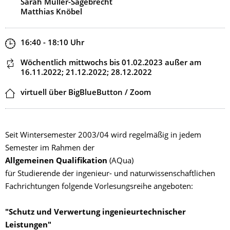
Sarah Müller-Sägebrecht
Matthias Knöbel
Zeit
16:40 - 18:10
Uhr
Dieser Termin wiederholt sich
Wöchentlich mittwochs
bis 01.02.2023
außer am
16.11.2022; 21.12.2022; 28.12.2022
Ort
virtuell über BigBlueButton / Zoom
Seit Wintersemester 2003/04 wird regelmäßig in jedem
Semester im Rahmen der
Allgemeinen Qualifikation
(AQua)
für Studierende der ingenieur- und naturwissenschaftlichen
Fachrichtungen folgende Vorlesungsreihe angeboten:
"Schutz und Verwertung ingenieurtechnischer
Leistungen"