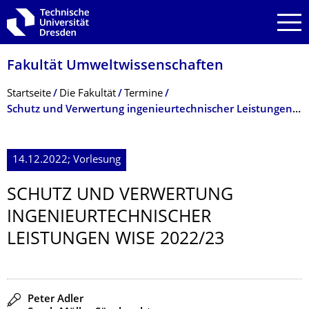
Zur Hauptnavigation springen
Zur Suche springen
Zum Inhalt springen
Fakultät Umweltwissenschaf­ten
Breadcrumb-Menü
Startseite
Die Fakultät
Termine
Schutz und Verwertung ingenieurtech­nischer Leistungen WiSe 2022/23
14.12.2022; Vorlesung
SCHUTZ UND VERWERTUNG
INGENIEURTECH­NISCHER
LEISTUNGEN WISE 2022/23
Redner
Peter Adler