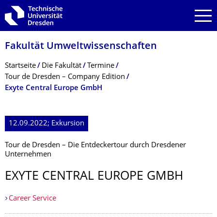
Zur Hauptnavigation springen
Zur Suche springen
Zum Inhalt springen
Fakultät Umweltwissenschaf­ten
Breadcrumb-Menü
Startseite
Die Fakultät
Termine
Tour de Dresden – Company Edition
Exyte Central Europe GmbH
12.09.2022; Exkursion
Tour de Dresden – Die Entdeckertour durch Dresdener
Unternehmen
EXYTE CENTRAL EUROPE GMBH
Career Service