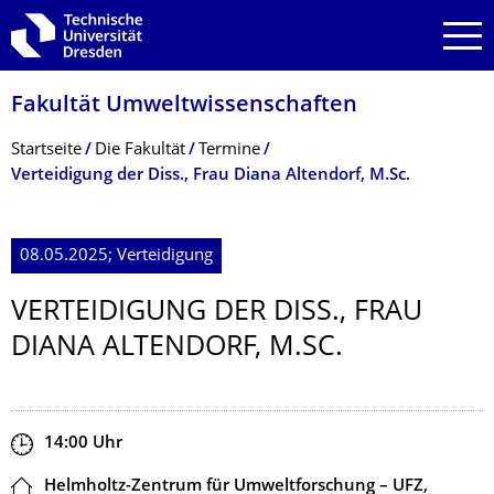
Zur Hauptnavigation springen
Zur Suche springen
Zum Inhalt springen
Fakultät Umweltwissenschaf­ten
Breadcrumb-Menü
Startseite
Die Fakultät
Termine
Verteidigung der Diss., Frau Diana Altendorf, M.Sc.
08.05.2025; Verteidigung
VERTEIDIGUNG DER DISS., FRAU
DIANA ALTENDORF, M.SC.
Zeit
14:00
Uhr
Ort
Helmholtz-Zentrum für Umweltforschung – UFZ,