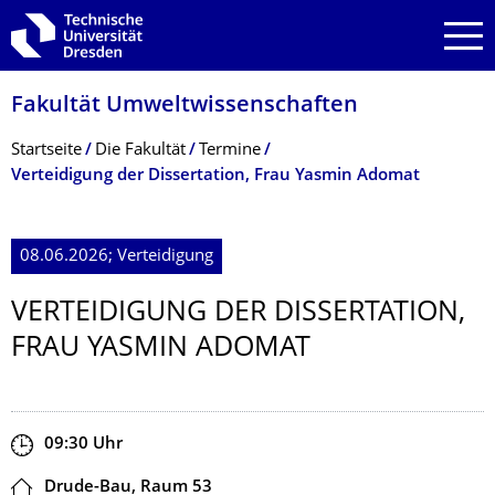
Zur Hauptnavigation springen
Zur Suche springen
Zum Inhalt springen
Fakultät Umweltwissenschaf­ten
Breadcrumb-Menü
Startseite
Die Fakultät
Termine
Verteidigung der Dissertation, Frau Yasmin Adomat
08.06.2026; Verteidigung
VERTEIDIGUNG DER DISSERTATION,
FRAU YASMIN ADOMAT
Zeit
09:30
Uhr
Ort
Drude-Bau, Raum 53