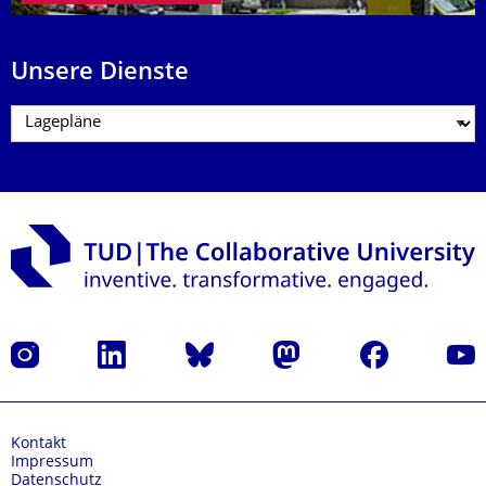
Unsere Dienste
Instagram
LinkedIn
Bluesky
Mastodon
Facebook
Yout
Kontakt
Impressum
Datenschutz