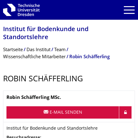
Zur Hauptnavigation springen
Zur Suche springen
Zum Inhalt springen
Institut für Bodenkunde und
Standortslehre
Breadcrumb-Menü
Startseite
Das Institut
Team
Wissenschaftliche Mitarbeiter
Robin Schäfferling
ROBIN SCHÄFFERLING
Name
Robin
Schäfferling
MSc.
E-MAIL SENDEN
Organisationsname
Institut für Bodenkunde und Standortslehre
Institut für Bodenkunde und Standortslehre
Adresse
Besuchsadresse: