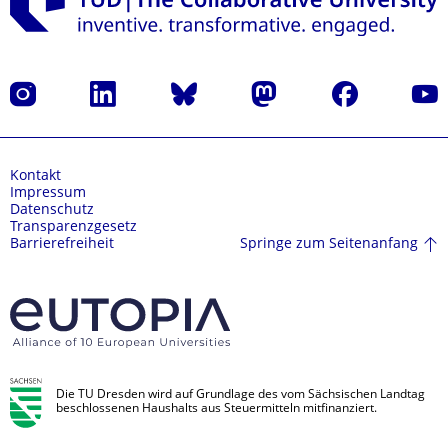
Instagram
LinkedIn
Bluesky
Mastodon
Facebook
Yout
Kontakt
Impressum
Datenschutz
Transparenzgesetz
Springe zum Seitenanfang
Barrierefreiheit
Die TU Dresden wird auf Grundlage des vom Sächsischen Landtag
beschlossenen Haushalts aus Steuermitteln mitfinanziert.