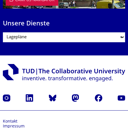
CAMPUS NAVIGATOR
Unsere Dienste
Instagram
LinkedIn
Bluesky
Mastodon
Facebook
Yout
Kontakt
Impressum