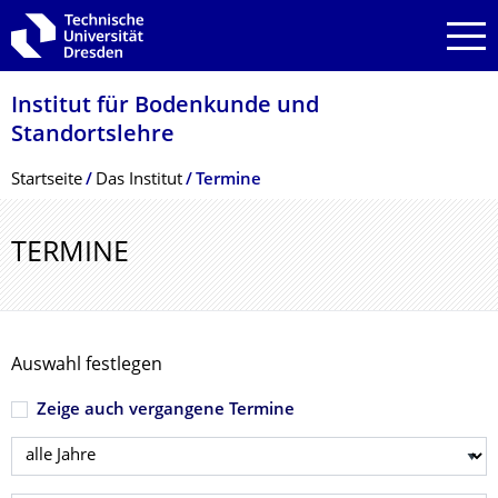
Zur Hauptnavigation springen
Zur Suche springen
Zum Inhalt springen
Institut für Bodenkunde und
Standortslehre
Breadcrumb-Menü
Startseite
Das Institut
Termine
TERMINE
Auswahl festlegen
Zeige auch vergangene Termine
Jahr wählen