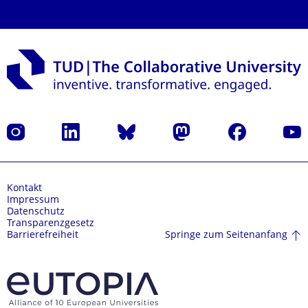
Instagram
LinkedIn
Bluesky
Mastodon
Facebook
Yout
Kontakt
Impressum
Datenschutz
Transparenzgesetz
Springe zum Seitenanfang
Barrierefreiheit