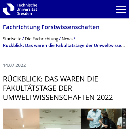
Zur Hauptnavigation springen
Zur Suche springen
Zum Inhalt springen
Fachrichtung Forstwissenschaf­ten
Breadcrumb-Menü
Startseite
Die Fachrichtung
News
Rückblick: Das waren die Fakultätstage der Umweltwissenschaften 2022
14.07.2022
RÜCKBLICK: DAS WAREN DIE
FAKULTÄTSTAGE DER
UMWELTWISSEN­SCHAFTEN 2022
© D. Henzen