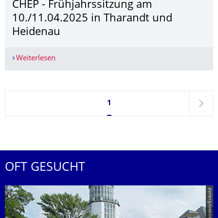
CHEP - Frühjahrssitzung am
10./11.04.2025 in Tharandt und
Heidenau
Weiterlesen
CHEP - Frühjahrssitzung am 10./11.04.2025 in 
Seite 1, aktuell ausgewählt
1
weite
OFT GESUCHT
© TU Dresden/Eckold