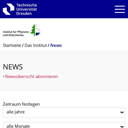
Zur Hauptnavigation springen
Zur Suche springen
Zum Inhalt springen
Breadcrumb-Menü
Startseite
Das Institut
News
NEWS
Newsübersicht abonnieren
Zeitraum festlegen
Jahr auswählen
Monat auswählen