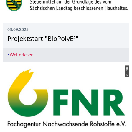
03.09.2025
Projektstart "BioPolyE²"
Weiterlesen
Projektstart "BioPolyE²"
© FNR