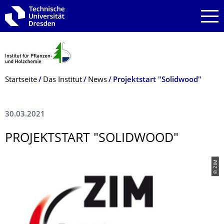
Zur Hauptnavigation springen
Zur Suche springen
Zum Inhalt springen
Breadcrumb-Menü
Startseite
Das Institut
News
Projektstart "Solidwood"
30.03.2021
PROJEKTSTART "SOLIDWOOD"
© ZIM