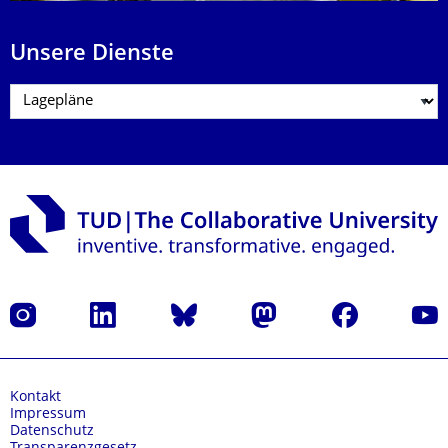
Unsere Dienste
Instagram
LinkedIn
Bluesky
Mastodon
Facebook
Yout
Kontakt
Impressum
Datenschutz