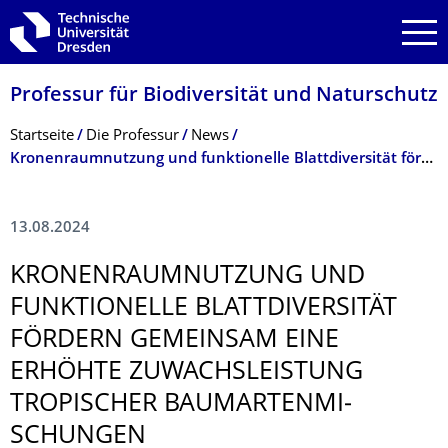
Zur Hauptnavigation springen
Zur Suche springen
Zum Inhalt springen
Professur für Biodiversität und Naturschutz
Breadcrumb-Menü
Startseite
Die Professur
News
Kronenraumnutzung und funktionelle Blattdiversität fördern gemeinsam eine erhöhte Zuwachsleistung tropischer Baumartenmischungen
13.08.2024
KRONENRAUMNUT­ZUNG UND
FUNKTIONELLE BLATTDIVERSITÄT
FÖRDERN GEMEINSAM EINE
ERHÖHTE ZUWACHSLEISTUNG
TROPISCHER BAUMARTENMI­
SCHUNGEN