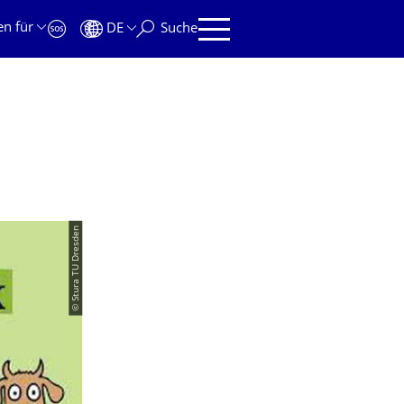
en für
DE
Suche
© Stura TU Dresden