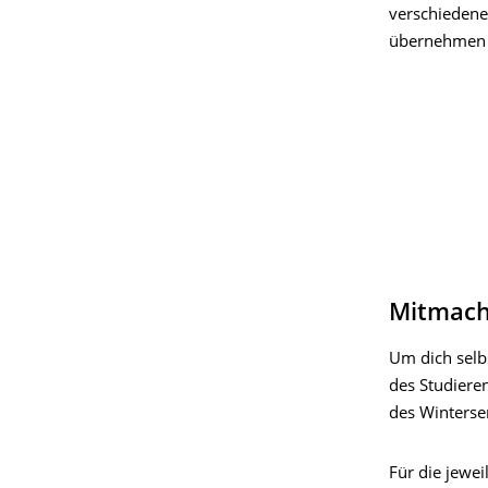
verschieden
übernehmen
Mitmac
Um dich selb
des Studiere
des Winterse
Für die jewei