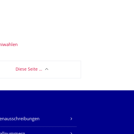
niwahlen
Diese Seite …
lenausschreibungen