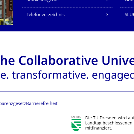
Studienangebot
Not
Telefonverzeichnis
SLU
parenzgesetz
Barrierefreiheit
Die TU Dresden wird au
Landtag beschlossenen 
mitfinanziert.