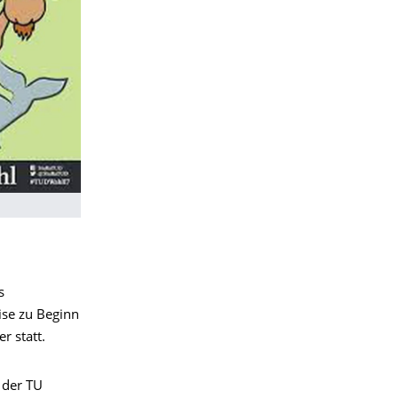
s
ise zu Beginn
r statt.
 der TU