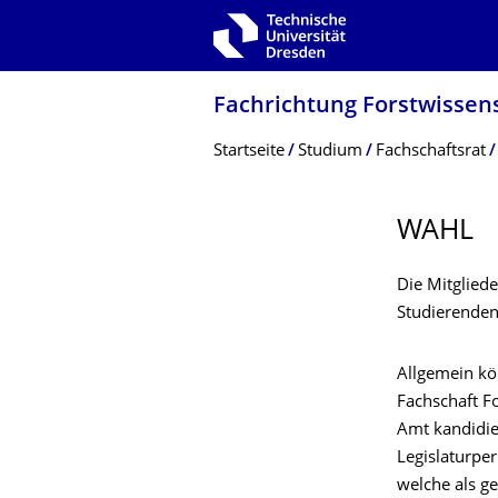
Zur Hauptnavigation springen
Zur Suche springen
Zum Inhalt springen
Fachrichtung Forstwissens
Breadcrumb-Menü
Startseite
Studium
Fachschaftsrat
WAHL
Die Mitgliede
Studierenden
Allgemein kö
Fachschaft F
Amt kandidie
Legislaturper
welche als ge