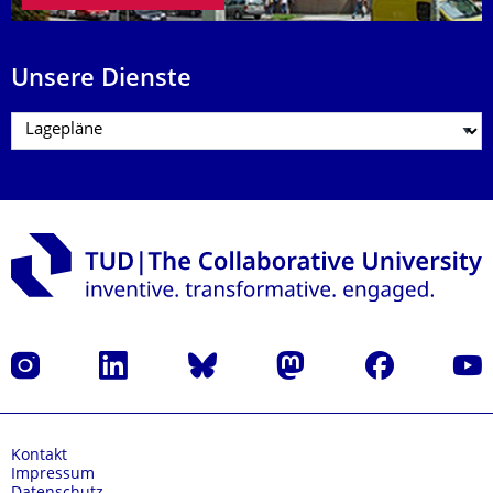
Unsere Dienste
Instagram
LinkedIn
Bluesky
Mastodon
Facebook
Yout
Kontakt
Impressum