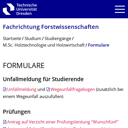
Zur Hauptnavigation springen
Zur Suche springen
Zum Inhalt springen
Fachrichtung Forstwissenschaf­ten
Breadcrumb-Menü
Startseite
Studium
Studiengänge
M.Sc. Holztechnologie und Holzwirtschaft
Formulare
FORMULARE
Unfallmeldung für Studierende
Unfallmeldung
und
Wegeunfallfragebogen
(zusätzlich bei
einem Wegeunfall auszufüllen)
Prüfungen
Antrag auf Verzicht einer Prüfungsleistung "Wunschfünf"