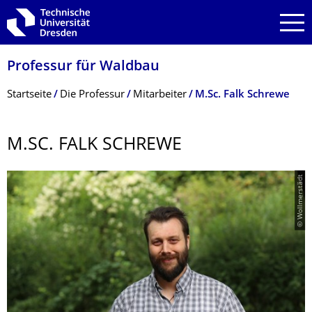
Zur Hauptnavigation springen
Zur Suche springen
Zum Inhalt springen
Professur für Waldbau
Breadcrumb-Menü
Startseite
Die Professur
Mitarbeiter
M.Sc. Falk Schrewe
M.SC. FALK SCHREWE
© Wollmerstädt