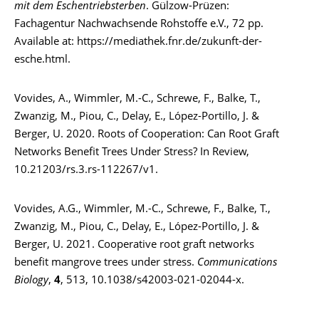
mit dem Eschentriebsterben
. Gülzow-Prüzen:
Fachagentur Nachwachsende Rohstoffe e.V., 72 pp.
Available at: https://mediathek.fnr.de/zukunft-der-
esche.html.
Vovides, A., Wimmler, M.-C., Schrewe, F., Balke, T.,
Zwanzig, M., Piou, C., Delay, E., López-Portillo, J. &
Berger, U. 2020. Roots of Cooperation: Can Root Graft
Networks Benefit Trees Under Stress? In Review,
10.21203/rs.3.rs-112267/v1.
Vovides, A.G., Wimmler, M.-C., Schrewe, F., Balke, T.,
Zwanzig, M., Piou, C., Delay, E., López-Portillo, J. &
Berger, U. 2021. Cooperative root graft networks
benefit mangrove trees under stress.
Communications
Biology
,
4
, 513, 10.1038/s42003-021-02044-x.