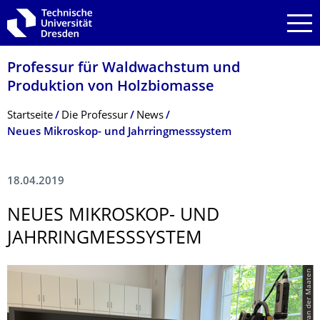
Zur Hauptnavigation springen
Zur Suche springen
Zum Inhalt springen
Professur für Waldwachstum und
Produktion von Holzbiomasse
Breadcrumb-Menü
Startseite
Die Professur
News
Neues Mikroskop- und Jahrringmesssystem
18.04.2019
NEUES MIKROSKOP- UND
JAHRRINGMESS­SYSTEM
© Ernst van der Maaten