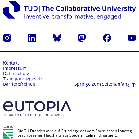
Instagram
LinkedIn
Bluesky
Mastodon
Facebook
Yout
Kontakt
Impressum
Datenschutz
Transparenzgesetz
Springe zum Seitenanfang
Barrierefreiheit
Die TU Dresden wird auf Grundlage des vom Sächsischen Landtag
beschlossenen Haushalts aus Steuermitteln mitfinanziert.