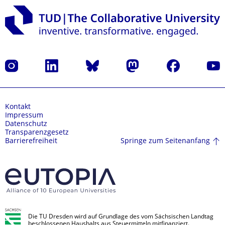
Instagram
LinkedIn
Bluesky
Mastodon
Facebook
Yout
Kontakt
Impressum
Datenschutz
Transparenzgesetz
Springe zum Seitenanfang
Barrierefreiheit
Die TU Dresden wird auf Grundlage des vom Sächsischen Landtag
beschlossenen Haushalts aus Steuermitteln mitfinanziert.