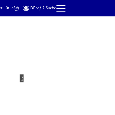
en für
DE
Suche
© GI