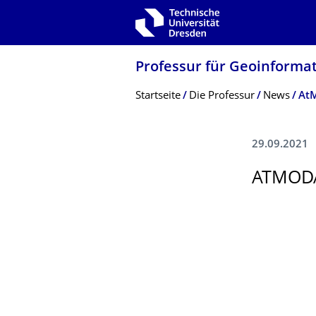
Zur Hauptnavigation springen
Zur Suche springen
Zum Inhalt springen
Professur für Geoinformat
Breadcrumb-Menü
Startseite
Die Professur
News
At
29.09.2021
ATMOD