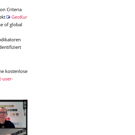
on Criteria
jekt
GeoKur
e of global
ndikatoren
entifiziert
ne kostenlose
-user-
© GI