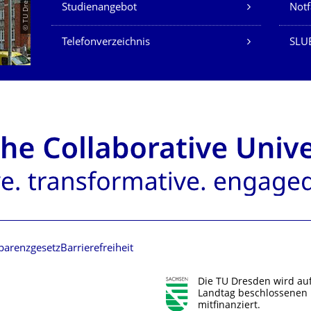
Studienangebot
Not
Telefonverzeichnis
SLU
parenzgesetz
Barrierefreiheit
Die TU Dresden wird au
Landtag beschlossenen 
mitfinanziert.