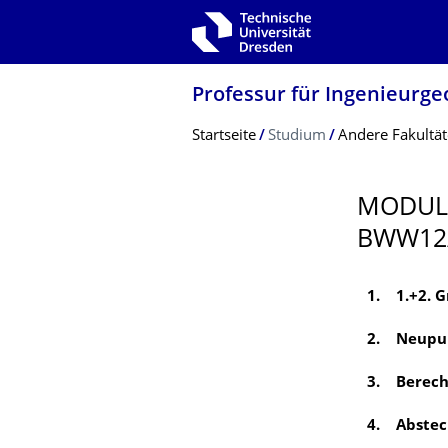
Zur Hauptnavigation springen
Zur Suche springen
Zum Inhalt springen
Professur für Ingenieurge
Breadcrumb-Menü
Startseite
Studium
Andere Fakultä
MODUL
BWW12
1. 1.+2. 
2. Neupu
3. Berech
4. Abstec