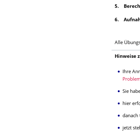
5. Berech
6. Aufnah
Alle Übungs
Hinweise 
Ihre A
Proble
Sie hab
hier erf
danach t
jetzt st