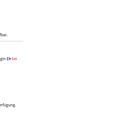
bar.
gin (
bei
erfügung
.