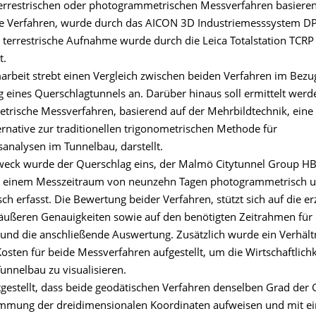
errestrischen oder photogrammetrischen Messverfahren basieren
e Verfahren, wurde durch das AICON 3D Industriemesssystem D
ie terrestrische Aufnahme wurde durch die Leica Totalstation TCR
t.
arbeit strebt einen Vergleich zwischen beiden Verfahren im Bezu
eines Querschlagtunnels an. Darüber hinaus soll ermittelt werd
rische Messverfahren, basierend auf der Mehrbildtechnik, eine
ernative zur traditionellen trigonometrischen Methode für
analysen im Tunnelbau, darstellt.
eck wurde der Querschlag eins, der Malmö Citytunnel Group HB
n einem Messzeitraum von neunzehn Tagen photogrammetrisch 
ch erfasst. Die Bewertung beider Verfahren, stützt sich auf die er
äußeren Genauigkeiten sowie auf den benötigten Zeitrahmen für
und die anschließende Auswertung. Zusätzlich wurde ein Verhält
sten für beide Messverfahren aufgestellt, um die Wirtschaftlichk
unnelbau zu visualisieren.
tgestellt, dass beide geodätischen Verfahren denselben Grad der 
immung der dreidimensionalen Koordinaten aufweisen und mit e