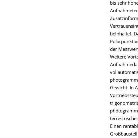
bis sehr hoh
Aufnahmetech
Zusatzinform
Vertrauensin
beinhaltet. 
Polarpunktbe
der Messwerte
Weitere Vort
Aufnahmedau
vollautomati
photogrammet
Gewicht. In 
Vortriebsste
trigonometri
photogrammet
terrestrische
Einen rentab
Großbaustelle