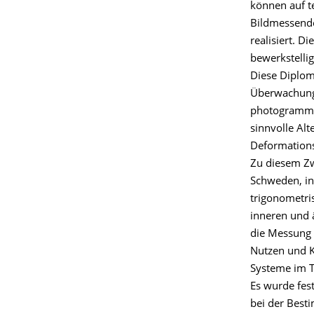
können auf t
Bildmessend
realisiert. D
bewerkstellig
Diese Diplom
Überwachung 
photogrammet
sinnvolle Alt
Deformations
Zu diesem Zw
Schweden, i
trigonometris
inneren und 
die Messung 
Nutzen und Ko
Systeme im T
Es wurde fes
bei der Best