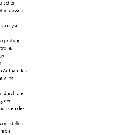
trischen
t in dessen
n
nsanalyse
berprüfung
rolle.
gen
n
en Aufbau des
tiv ins
n durch die
ng der
 Gunsten des
ems stellen
ahren