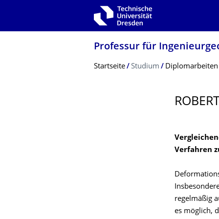
Zur Hauptnavigation springen
Zur Suche springen
Zum Inhalt springen
Professur für Ingenieurge
Breadcrumb-Menü
Startseite
Studium
Diplomarbeiten
ROBER
Vergleichen
Verfahren 
Deformations
Insbesondere
regelmäßig a
es möglich, 