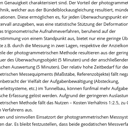
en Genauigkeit charakterisiert sind. Der Vorteil der photogramme
nik, welcher aus der Bündelblockausgleichung resultiert, münde
ationen. Diese ermöglichen es, für jeden Überwachungspunkt ei
tervall anzugeben, was eine statistische Stützung der Deformatio
Das trigonometrische Aufnahmeverfahren, beruhend auf der
stimmung von einem Standpunkt aus, bietet nur eine geringe Ü
 z.B. durch die Messung in zwei Lagen, respektive der Anzielkont
eile der photogrammetrischen Methode resultieren aus der gerin
er des Überwachungsobjekt (5 Minuten) und der anschließende
schen Auswertung (5 Minuten). Der relativ hohe Zeitbedarf für d
rischen Messequipments (Maßstäbe, Referenzobjekte) fällt nega
Anbetracht der Vielfalt der Aufgabenbewältigung (Absteckung,
uerleitsysteme, etc.) im Tunnelbau, können fünfmal mehr Aufgabe
sche Erfassung gelöst werden. Aufgrund der geringeren Auslastu
rischen Methode fällt das Nutzen – Kosten Verhältnis 1:2.5, zu
n Verfahrens aus.
len und sinnvollen Einsatzort der photogrammetrischen Messsyst
n dar. Es bleibt festzustellen, dass beide geodätischen Messverf