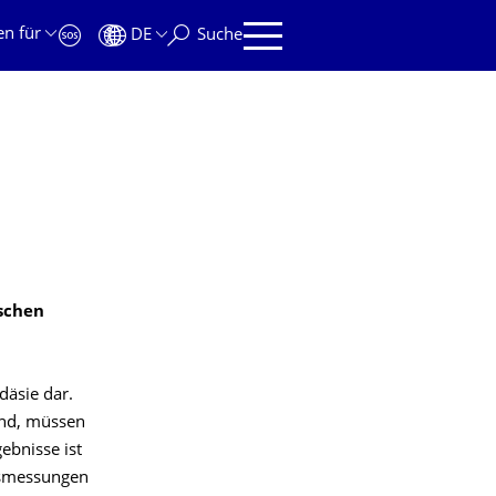
en für
DE
Suche
schen
däsie dar.
ind, müssen
ebnisse ist
gsmessungen