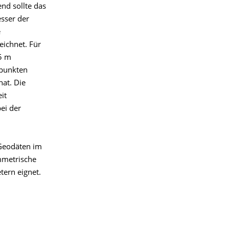
nd sollte das
sser der
e
eichnet. Für
5 m
dpunkten
hat. Die
it
ei der
 Geodäten im
mmetrische
ern eignet.