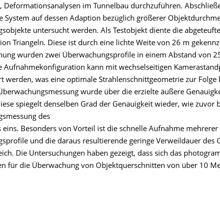
d, Deformationsanalysen im Tunnelbau durchzuführen. Abschließe
 System auf dessen Adaption bezüglich größerer Objektdurchme
objekte untersucht werden. Als Testobjekt diente die abgeteuft
on Triangeln. Diese ist durch eine lichte Weite von 26 m gekennz
hung wurden zwei Überwachungsprofile in einem Abstand von 2
 Die Aufnahmekonfiguration kann mit wechselseitigen Kamerastan
rt werden, was eine optimale Strahlenschnittgeometrie zur Folge 
 Überwachungsmessung wurde über die erzielte äußere Genauigke
Diese spiegelt denselben Grad der Genauigkeit wieder, wie zuvor b
gsmessung des
 eins. Besonders von Vorteil ist die schnelle Aufnahme mehrerer
profile und die daraus resultierende geringe Verweildauer des
ich. Die Untersuchungen haben gezeigt, dass sich das photogra
n für die Überwachung von Objektquerschnitten von über 10 Met