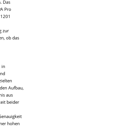
. Das
PA Pro
P 1201
g zur
en, ob das
 in
und
zielten
 den Aufbau,
nis aus
eit beider
Genauigkeit
iner hohen