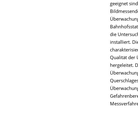
geeignet sin
Bildmessende
Überwachungs
Bahnhofsstati
die Untersuc
installiert.
charakterisie
Qualität der
hergeleitet. 
Überwachun
Querschlages
Überwachungs
Gefahrenbere
Messverfahre