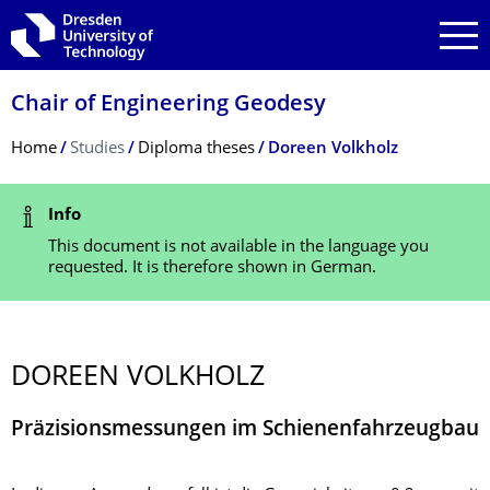
Skip to main navigation
Skip to search
Skip to content
Chair of Engineering Geodesy
Breadcrumb Menu
Home
Studies
Diploma theses
Doreen Volkholz
Status Message
Info
This document is not available in the language you
requested. It is therefore shown in German.
DOREEN VOLKHOLZ
Präzisionsmessungen im Schienenfahrzeugbau