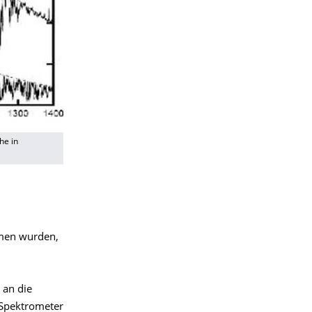
he in
mmen wurden,
 an die
 Spektrometer