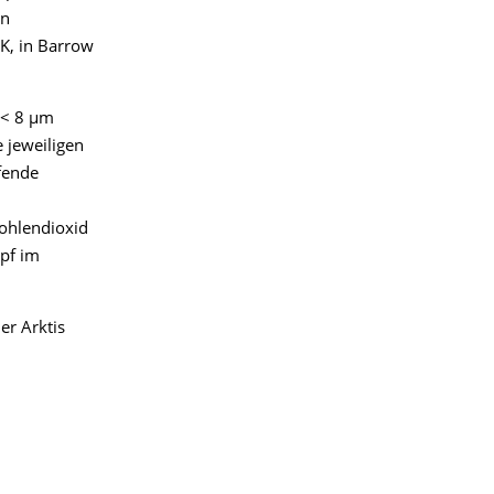
in
0K, in Barrow
 < 8 μm
e jeweiligen
fende
Kohlendioxid
pf im
r Arktis