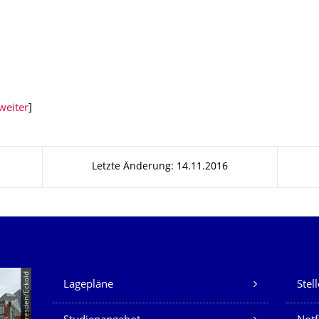
weiter
]
Letzte Änderung: 14.11.2016
Unsere Dienste
© TU Dresden/Eckold
Lagepläne
Stel