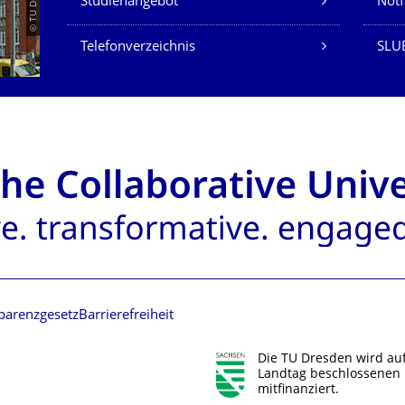
Studienangebot
Not
Telefonverzeichnis
SLU
parenzgesetz
Barrierefreiheit
Die TU Dresden wird au
Landtag beschlossenen 
mitfinanziert.