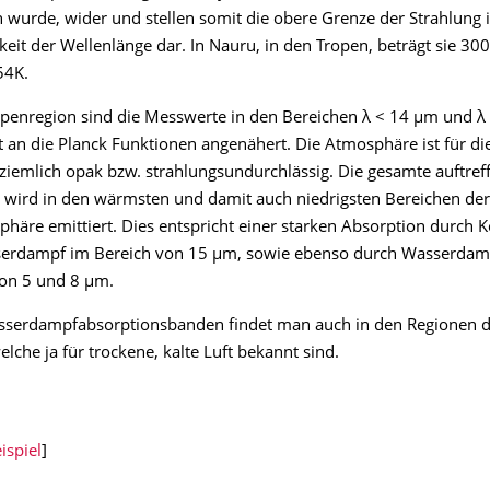
wurde, wider und stellen somit die obere Grenze der Strahlung 
eit der Wellenlänge dar. In Nauru, in den Tropen, beträgt sie 30
54K.
openregion sind die Messwerte in den Bereichen λ < 14 μm und λ
ut an die Planck Funktionen angenähert. Die Atmosphäre ist für di
ziemlich opak bzw. strahlungsundurchlässig. Die gesamte auftref
 wird in den wärmsten und damit auch niedrigsten Bereichen der
häre emittiert. Dies entspricht einer starken Absorption durch 
erdampf im Bereich von 15 μm, sowie ebenso durch Wasserdam
von 5 und 8 μm.
sserdampfabsorptionsbanden findet man auch in den Regionen de
elche ja für trockene, kalte Luft bekannt sind.
ispiel
]