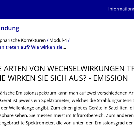
Information
undung
härische Korrekturen
Modul-4
Welche Arten von Wechselwirkungen treten auf? Wie wirken sie sich aus? - Emission
 ARTEN VON WECHSELWIRKUN­GEN T
E WIRKEN SIE SICH AUS? - EMISSION
rische Emissionsspektrum kann man auf zwei verschiedenen Ar
erät ist jeweils ein Spektrometer, welches die Strahlungsintensit
der Wellenlänge angibt. Zum einen gibt es Geräte in Satelliten, d
sphäre sehen. Sie messen meist im Infrarotbereich. Zum anderen 
 angebrachte Spektrometer, die von unten den Emissionsgrad de