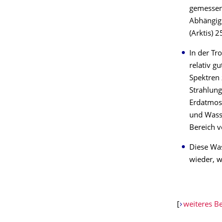
gemessen 
Abhängigk
(Arktis) 2
In der Tr
relativ g
Spektren 
Strahlung
Erdatmosp
und Wass
Bereich 
Diese Wa
wieder, w
[
weiteres Be