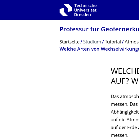
Zur Hauptnavigation springen
Zur Suche springen
Zum Inhalt springen
Professur für Geofernerk
Breadcrumb-Menü
Startseite
Studium
Tutorial
Atmosp
WELCHE
AUF? WI
Das atmosphä
messen. Das G
Abhängigkeit 
auf die Atmo
auf der Erde
messen.