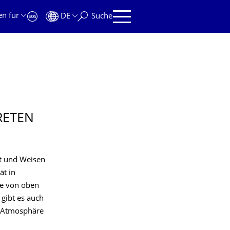
en für
DE
Suche
RETEN
t und Weisen
ät in
ie von oben
gibt es auch
r Atmosphäre