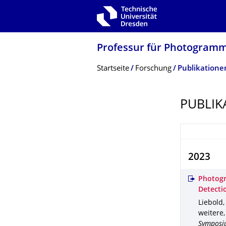
Zur Hauptnavigation springen
Zur Suche springen
Zum Inhalt springen
Professur für Photogramm
Breadcrumb-Menü
Startseite
Forschung
Publikatione
PUBLIK
2023
Photogr
Detecti
Liebold,
weitere
Symposi