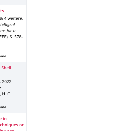
ts
. & 4 weitere
,
telligent
ems for a
IEEE)
,
S. 578-
band
 Shell
. 2022
,
r
 H. C.
band
e in
echniques on