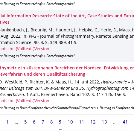
n: Beitrag in Fachzeitschrift > Forschungsartikel
ial Information Research: State of the Art, Case Studies and Futu
tives
 Blankenbach, J., Breunig, M., Haunert, J., Heipke, C., Herle, S., Maas, 
,
Aug. 2022
,
in: PFG - Journal of Photogrammetry, Remote Sensing a
rmation Science
.
90
,
4
,
S. 349-389
,
41 S.
onische (Volltext-)Version
n: Beitrag in Fachzeitschrift > Forschungsartikel
thymetrie in küstennahen Bereichen der Nordsee: Entwicklung er
everfahren und deren Qualitätssicherung
., Westfeld, P., Richter, K. & Maas, H.
,
14 Juni 2022
,
Hydrographie – 
nnen: Beiträge zum 204. DVW-Seminar und 35. Hydrographentag vom 14. 
 Bremerhaven
.
1 Aufl.
,
Bremerhaven
,
Band 102
.
S. 117-126
,
156 S.
onische (Volltext-)Version
on: Beitrag in Buch/Konferenzbericht/Sammelband/Gutachten > Beitrag in Konferenz
1
5
6
7
8
Seite 9, aktuell ausgewählt
9
10
11
12
13
41