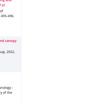
ing and
7-y)
 of
. 495-496
,
 and canopy
Aug. 2022
,
anology :
y of the