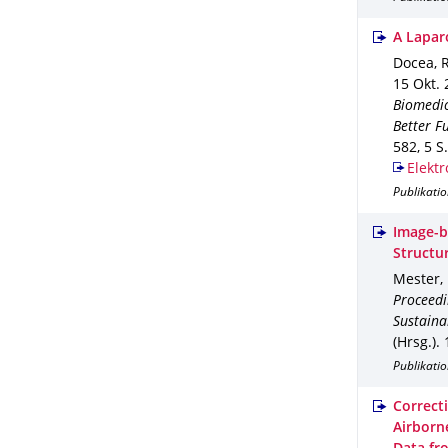
A Lapar
Docea, R
15 Okt.
Biomedic
Better F
582
,
5 S.
Elektr
Publikati
Image-b
Structu
Mester, 
Proceedi
Sustainab
(Hrsg.).
1
Publikati
Correct
Airborn