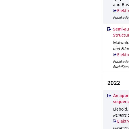
and Bus
Elektr
Publikati
Semi-au
Structu
Maiwald,
and Educ
Elektr
Publikati
Buch/Sam
2022
An appr
sequen
Liebold,
Remote S
Elektr
Publikati