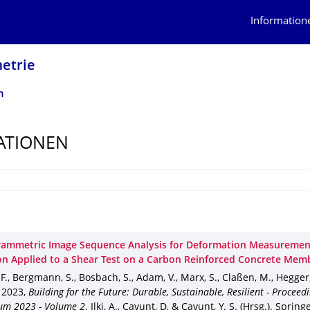
Information
etrie
n
ATIONEN
ammetric Image Sequence Analysis for Deformation Measuremen
on Applied to a Shear Test on a Carbon Reinforced Concrete Mem
 F., Bergmann, S., Bosbach, S., Adam, V., Marx, S., Claßen, M., Hegger,
,
2023
,
Building for the Future: Durable, Sustainable, Resilient - Proceedi
um 2023 - Volume 2
.
Ilki, A., Çavunt, D. & Çavunt, Y. S. (Hrsg.).
Springe