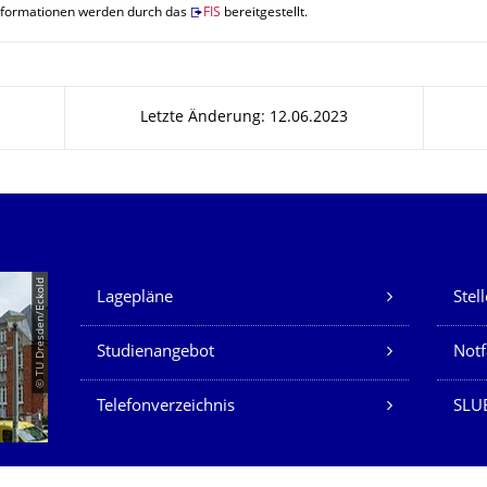
nformationen werden durch das
FIS
bereitgestellt.
Letzte Änderung: 12.06.2023
Unsere Dienste
© TU Dresden/Eckold
Lagepläne
Stel
Studienangebot
Not
Telefonverzeichnis
SLU