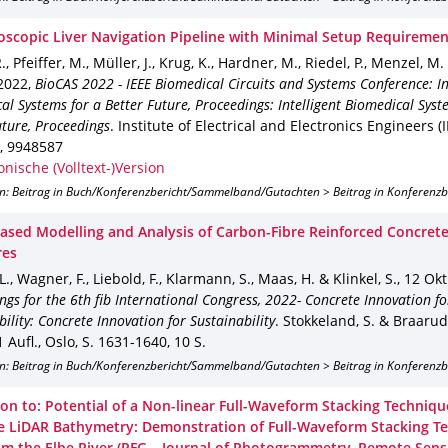
oscopic Liver Navigation Pipeline with Minimal Setup Requiremen
., Pfeiffer, M., Müller, J., Krug, K., Hardner, M., Riedel, P., Menzel, M
 2022
,
BioCAS 2022 - IEEE Biomedical Circuits and Systems Conference: In
al Systems for a Better Future, Proceedings: Intelligent Biomedical Syst
uture, Proceedings
.
Institute of Electrical and Electronics Engineers (
,
9948587
onische (Volltext-)Version
on: Beitrag in Buch/Konferenzbericht/Sammelband/Gutachten > Beitrag in Konferenz
ased Modelling and Analysis of Carbon-Fibre Reinforced Concrete
res
L., Wagner, F., Liebold, F., Klarmann, S., Maas, H. & Klinkel, S.
,
12 Okt
ngs for the 6th fib International Congress, 2022- Concrete Innovation fo
ility: Concrete Innovation for Sustainability
.
Stokkeland, S. & Braarud,
 Aufl.
,
Oslo
,
S. 1631-1640
,
10 S.
on: Beitrag in Buch/Konferenzbericht/Sammelband/Gutachten > Beitrag in Konferenz
ion to: Potential of a Non-linear Full-Waveform Stacking Techniqu
e LiDAR Bathymetry: Demonstration of Full-Waveform Stacking T