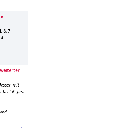
re
H. & 7
nd
weiterter
Messen mit
bis 16. Juni
band
weiter