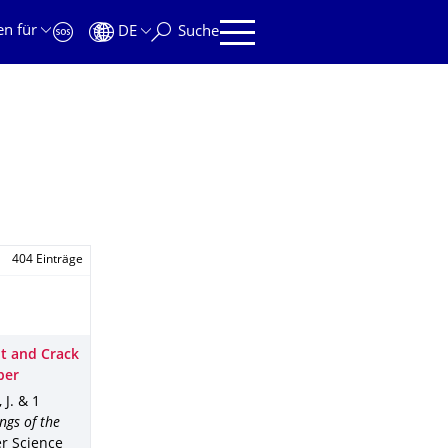
en für
DE
Suche
404 Einträge
t and Crack
ber
 J. & 1
ngs of the
r Science