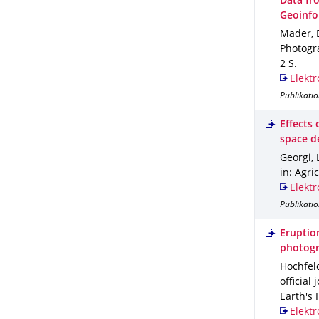
Data fr
Geoinfor
Mader, D
Photogr
2 S.
Elektr
Publikatio
Effects
space d
Georgi, 
in: Agri
Elektr
Publikatio
Eruptio
photog
Hochfeld
official
Earth's 
Elektr