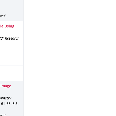
band
le Using
3: Research
 image
mmetry,
. 61-68
,
8 S.
band