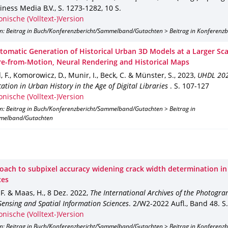
iness Media B.V.
,
S. 1273-1282
,
10 S.
onische (Volltext-)Version
on: Beitrag in Buch/Konferenzbericht/Sammelband/Gutachten > Beitrag in Konferenz
tomatic Generation of Historical Urban 3D Models at a Larger Sca
re-from-Motion, Neural Rendering and Historical Maps
 F., Komorowicz, D., Munir, I., Beck, C. & Münster, S.
,
2023
,
UHDL 202
ation in Urban History in the Age of Digital Libraries
.
S. 107-127
onische (Volltext-)Version
on: Beitrag in Buch/Konferenzbericht/Sammelband/Gutachten > Beitrag in
melband/Gutachten
oach to subpixel accuracy widening crack width determination in
ces
 F. & Maas, H.
,
8 Dez. 2022
,
The International Archives of the Photogra
ensing and Spatial Information Sciences
.
2/W2-2022 Aufl.
,
Band 48
.
S
onische (Volltext-)Version
on: Beitrag in Buch/Konferenzbericht/Sammelband/Gutachten > Beitrag in Konferenz