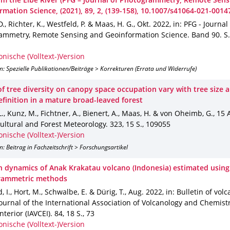
om the Elbe River (PFG – Journal of Photogrammetry, Remote Sens
mation Science, (2021), 89, 2, (139-158), 10.1007/s41064-021-0014
., Richter, K., Westfeld, P. & Maas, H. G.
,
Okt. 2022
,
in: PFG - Journal
ammetry, Remote Sensing and Geoinformation Science
.
Band 90
.
S
onische (Volltext-)Version
n: Spezielle Publikationen/Beiträge > Korrekturen (Errata und Widerrufe)
 of tree diversity on canopy space occupation vary with tree size
efinition in a mature broad-leaved forest
L., Kunz, M., Fichtner, A., Bienert, A., Maas, H. & von Oheimb, G.
,
15 
cultural and Forest Meteorology
.
323
,
15 S.
,
109055
onische (Volltext-)Version
n: Beitrag in Fachzeitschrift > Forschungsartikel
n dynamics of Anak Krakatau volcano (Indonesia) estimated using
rammetric methods
, I., Hort, M., Schwalbe, E. & Dürig, T.
,
Aug. 2022
,
in: Bulletin of volc
 journal of the International Association of Volcanology and Chemistr
Interior (IAVCEI)
.
84
,
18 S.
,
73
onische (Volltext-)Version