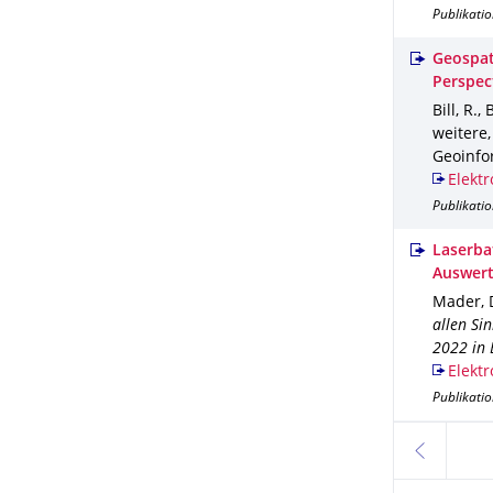
Publikatio
Geospat
Perspec
Bill, R.,
weitere
Geoinfo
Elektr
Publikatio
Laserba
Auswert
Mader, D
allen Si
2022 in
Elektr
Publikati
zurück