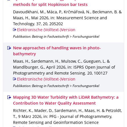
methods for split Hopkinson bar tests
Davoudkhani, M., Máca, P., Krčmářová, N., Beckmann, B. &
Maas, H.
,
Mai 2026
,
in: Measurement Science and
Technology
.
37
,
20
,
205202
Elektronische (Volltext-)Version
Publikation: Beitrag in Fachzeitschrift > Forschungsartikel
New approaches of handling waves in photo-
bathymetry
Maas, H., Sardemann, H., Mulsow, C., Gueguen, L. &
Mandlburger, G.
,
April 2026
,
in: ISPRS Open Journal of
Photogrammetry and Remote Sensing
.
20
,
100127
Elektronische (Volltext-)Version
Publikation: Beitrag in Fachzeitschrift > Forschungsartikel
Mapping 3D Water Turbidity with LiDAR Bathymetry: a
Contribution to Water Quality Assessment
Richter, K., Mader, D., Sardemann, H., Maas, H. & Petzoldt,
T.
,
9 März 2026
,
in: PFG - Journal of Photogrammetry,
Remote Sensing and Geoinformation Science