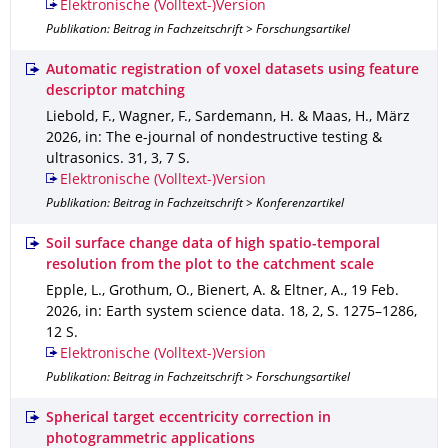
Elektronische (Volltext-)Version
Publikation: Beitrag in Fachzeitschrift > Forschungsartikel
Automatic registration of voxel datasets using feature
descriptor matching
Liebold, F., Wagner, F., Sardemann, H. & Maas, H.
,
März
2026
,
in: The e-journal of nondestructive testing &
ultrasonics
.
31
,
3
,
7 S.
Elektronische (Volltext-)Version
Publikation: Beitrag in Fachzeitschrift > Konferenzartikel
Soil surface change data of high spatio-temporal
resolution from the plot to the catchment scale
Epple, L., Grothum, O., Bienert, A. & Eltner, A.
,
19 Feb.
2026
,
in: Earth system science data
.
18
,
2
,
S. 1275–1286
,
12 S.
Elektronische (Volltext-)Version
Publikation: Beitrag in Fachzeitschrift > Forschungsartikel
Spherical target eccentricity correction in
photogrammetric applications