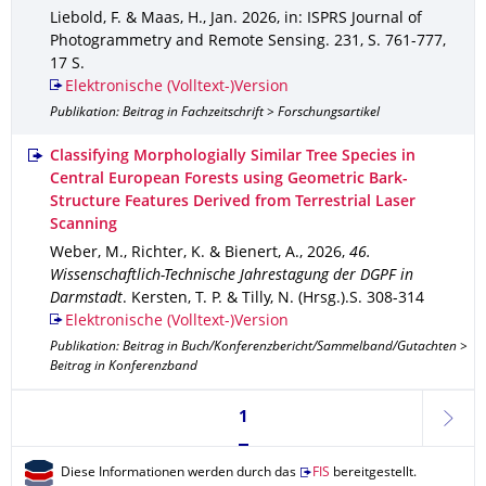
Liebold, F. & Maas, H.
,
Jan. 2026
,
in: ISPRS Journal of
Photogrammetry and Remote Sensing
.
231
,
S. 761-777
,
17 S.
Elektronische (Volltext-)Version
Publikation: Beitrag in Fachzeitschrift > Forschungsartikel
Classifying Morphologially Similar Tree Species in
Central European Forests using Geometric Bark-
Structure Features Derived from Terrestrial Laser
Scanning
Weber, M., Richter, K. & Bienert, A.
,
2026
,
46.
Wissenschaftlich-Technische Jahrestagung der DGPF in
Darmstadt
.
Kersten, T. P. & Tilly, N. (Hrsg.).
S. 308-314
Elektronische (Volltext-)Version
Publikation: Beitrag in Buch/Konferenzbericht/Sammelband/Gutachten >
Beitrag in Konferenzband
Seite 1, aktuell ausgewählt
1
weite
Diese Informationen werden durch das
FIS
bereitgestellt.