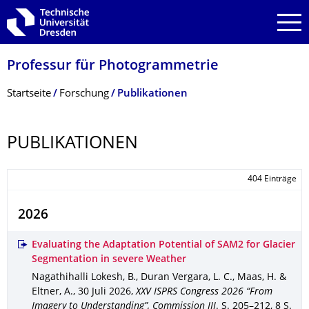
Zur Hauptnavigation springen
Zur Suche springen
Zum Inhalt springen
Professur für Photogrammetrie
Breadcrumb-Menü
Startseite
Forschung
Publikationen
PUBLIKATIONEN
404 Einträge
2026
Evaluating the Adaptation Potential of SAM2 for Glacier
Segmentation in severe Weather
Nagathihalli Lokesh, B., Duran Vergara, L. C., Maas, H. &
Eltner, A.
,
30 Juli 2026
,
XXV ISPRS Congress 2026 “From
Imagery to Understanding”, Commission III
.
S. 205–212
,
8 S.