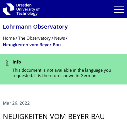
Skip to main navigation
Skip to search
Skip to content
Lohrmann Observatory
Breadcrumb Menu
Home
The Observatory
News
Neuigkeiten vom Beyer-Bau
Status Message
Info
This document is not available in the language you
requested. It is therefore shown in German.
Mar 26, 2022
NEUIGKEITEN VOM BEYER-BAU