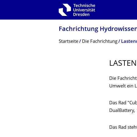
Zur Hauptnavigation springen
Zur Suche springen
Zum Inhalt springen
Fachrichtung Hydrowissen
Breadcrumb-Menü
Startseite
Die Fach­richtung
Lasten
LASTEN
Die Fachrich
Umwelt ein L
Das Rad "Cub
DualBattery,
Das Rad steh