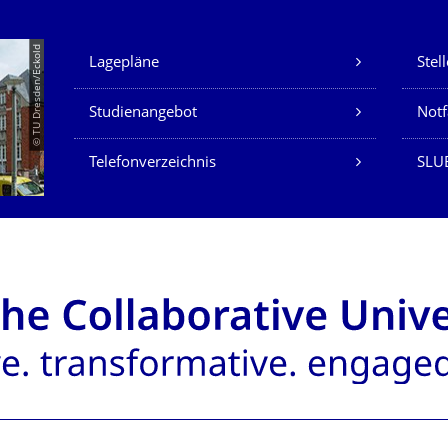
Unsere Dienste
© TU Dresden/Eckold
Lagepläne
Stel
Studienangebot
Not
Telefonverzeichnis
SLU