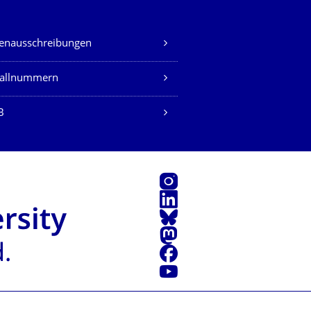
lenausschreibungen
fallnummern
B
Instagram
LinkedIn
Bluesky
Mastodon
Facebook
Youtube