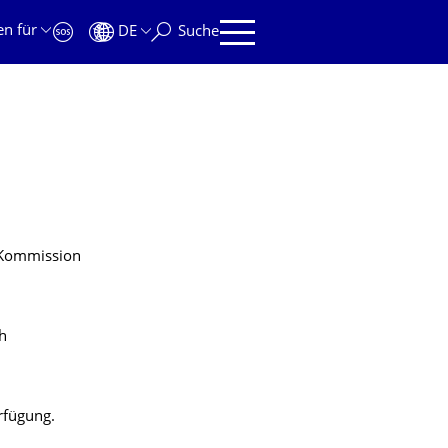
en für
DE
Suche
 Kommission
h
rfügung.