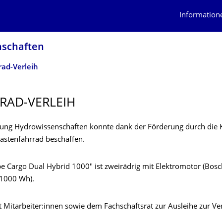
Information
schaf­ten
rad-Verleih
RAD-VERLEIH
tung Hydrowissenschaften konnte dank der Förderung durch die
astenfahrrad beschaffen.
e Cargo Dual Hybrid 1000" ist zweirädrig mit Elektromotor (Bosc
 1000 Wh).
t Mitarbeiter:innen sowie dem Fachschaftsrat zur Ausleihe zur Ve