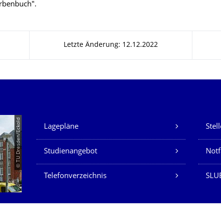
rbenbuch".
Letzte Änderung: 12.12.2022
Unsere Dienste
© TU Dresden/Eckold
Lagepläne
Stel
Studienangebot
Not
Telefonverzeichnis
SLU