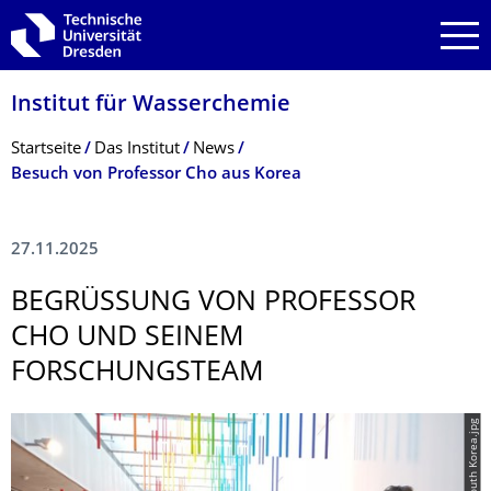
Zur Hauptnavigation springen
Zur Suche springen
Zum Inhalt springen
Institut für Wasserchemie
Breadcrumb-Menü
Startseite
Das Institut
News
Besuch von Professor Cho aus Korea
27.11.2025
BEGRÜSSUNG VON PROFESSOR C
HO UND SEINEM F
ORSCHUNGSTEAM