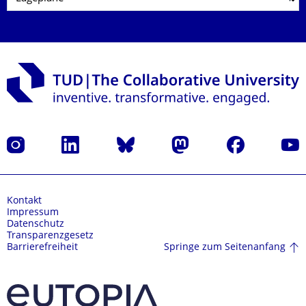
Instagram
LinkedIn
Bluesky
Mastodon
Facebook
Yout
Kontakt
Impressum
Datenschutz
Transparenzgesetz
Springe zum Seitenanfang
Barrierefreiheit