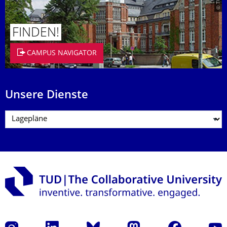
FINDEN!
CAMPUS NAVIGATOR
Unsere Dienste
Instagram
LinkedIn
Bluesky
Mastodon
Facebook
Yout