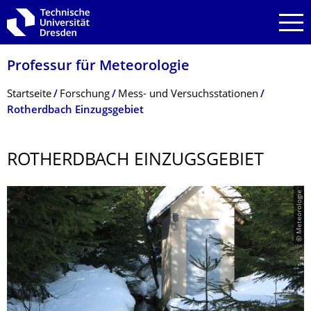
Zur Hauptnavigation springen
Zur Suche springen
Zum Inhalt springen
Professur für Meteorologie
Breadcrumb-Menü
Startseite
Forschung
Mess- und Versuchsstationen
Rotherdbach Einzugsgebiet
ROTHERDBACH EINZUGSGEBIET
© Meteorologie