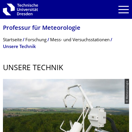
Zur Hauptnavigation springen
Zur Suche springen
Zum Inhalt springen
Professur für Meteorologie
Breadcrumb-Menü
Startseite
Forschung
Mess- und Versuchsstationen
Unsere Technik
UNSERE TECHNIK
© Meteorologie