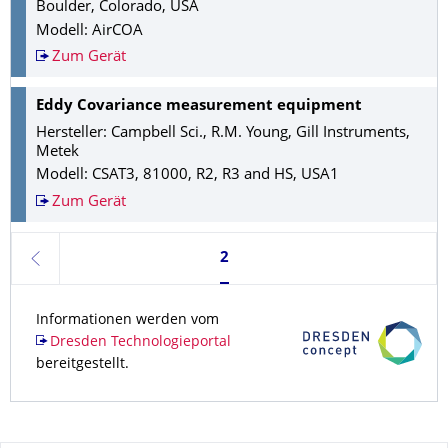
Boulder, Colorado, USA
Modell:
AirCOA
Zum Gerät
Eddy Covariance measurement equipment
Hersteller:
Campbell Sci., R.M. Young, Gill Instruments,
Metek
Modell:
CSAT3, 81000, R2, R3 and HS, USA1
Zum Gerät
Seite 2, aktuell ausgewählt
2
zurück
Informationen werden vom
Dresden Technologieportal
bereitgestellt.