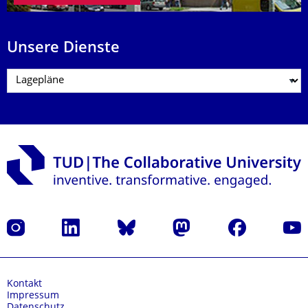
Unsere Dienste
Instagram
LinkedIn
Bluesky
Mastodon
Facebook
Yout
Kontakt
Impressum
Datenschutz