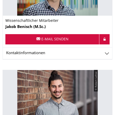
Wissenschaftlicher Mitarbeiter
Name
Jakob
Benisch
(M.Sc.)
E-MAIL SENDEN
Kontaktinformationen
© Robert Lohse