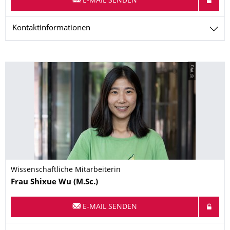
E-MAIL SENDEN
Kontaktinformationen
© Wu
Wissenschaftliche Mitarbeiterin
Name
Frau
Shixue
Wu
(M.Sc.)
E-MAIL SENDEN