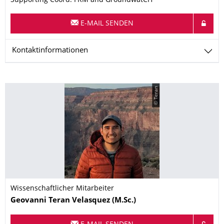
Supporting Coord. FRM and GroundwatCH
E-MAIL SENDEN
Kontaktinformationen
© Teran
Wissenschaftlicher Mitarbeiter
Name
Geovanni
Teran Velasquez
(M.Sc.)