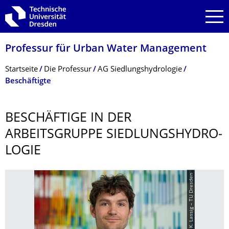
Zur Hauptnavigation springen
Zur Suche springen
Zum Inhalt springen
Professur für Urban Water Management
Breadcrumb-Menü
Startseite
Die Professur
AG Siedlungshydrologie
Beschäftigte
BESCHÄFTIGE IN DER
ARBEITSGRUPPE SIEDLUNGSHYDRO­
LOGIE
© K. Lassig – TU Dresden