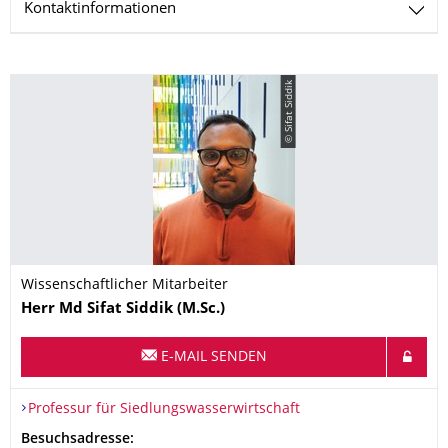
Kontaktinformationen
© Sifat Siddik
Wissenschaftlicher Mitarbeiter
Name
Herr
Md Sifat
Siddik
(M.Sc.)
E-MAIL SENDEN
Organisationsname
Professur für Siedlungswasserwirtschaft
Professur für Siedlungswasserwirtschaft
Adresse
Besuchsadresse: