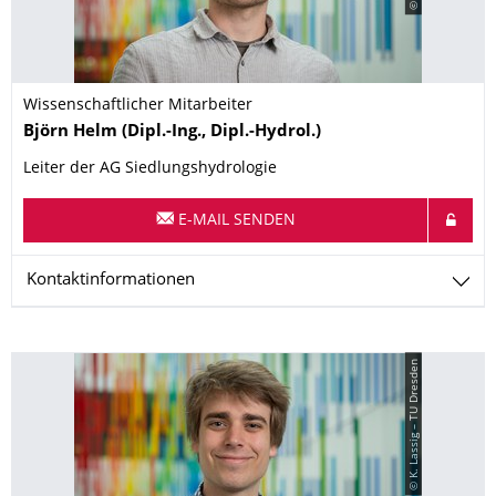
Wissenschaftlicher Mitarbeiter
Name
Björn
Helm
(Dipl.-Ing., Dipl.-Hydrol.)
Leiter der AG Siedlungshydrologie
E-MAIL SENDEN
Kontaktinformationen
© K. Lassig – TU Dresden