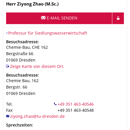
Name
Herr
Ziyong
Zhao
(M.Sc.)
E-MAIL SENDEN
Organisationsname
Professur für Siedlungswasserwirtschaft
Professur für Siedlungswasserwirtschaft
Adresse
Besuchsadresse:
Chemie-Bau, CHE 162
Bergstraße 66
01069
Dresden
Zeige Karte von diesem Ort.
Adresse
Besuchsadresse:
Chemie Bau, 162
Bergstr. 66
01069
Dresden
Tel.
Fax
+49 351 463-40548
Sprechzeiten: