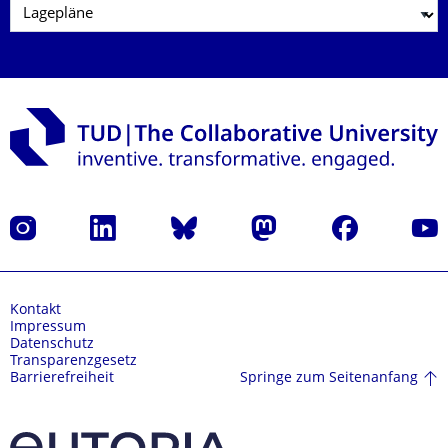
Instagram
LinkedIn
Bluesky
Mastodon
Facebook
Yout
Kontakt
Impressum
Datenschutz
Transparenzgesetz
Springe zum Seitenanfang
Barrierefreiheit