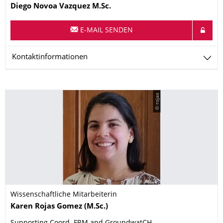
Name
Diego
Novoa Vazquez
M.Sc.
E-MAIL SENDEN
Kontaktinformationen
© rojas
Wissenschaftliche Mitarbeiterin
Name
Karen
Rojas Gomez
(M.Sc.)