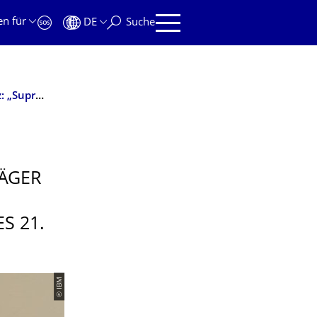
en für
DE
Suche
Öffentlicher Vortrag von Nobelpreisträger Georg Bednorz: „Supraleitung – vom Phänomen zur Schlüsseltechnologie des 21. Jahrhunderts“
Ä­GER
S 21.
© IBM