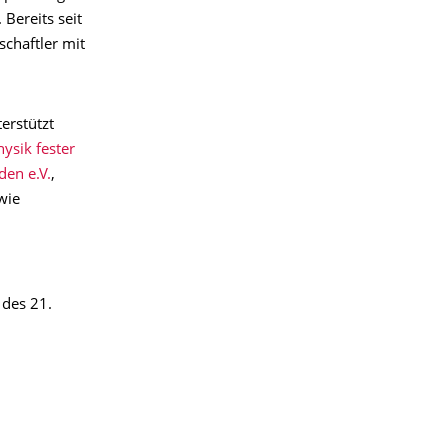
Bereits seit
chaftler mit
erstützt
ysik fester
en e.V.
,
wie
 des 21.