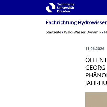
Zur Hauptnavigation springen
Zur Suche springen
Zum Inhalt springen
Fachrichtung Hydrowissen
Breadcrumb-Menü
Startseite
Wald-Wasser Dynamik
N
11.06.2026
ÖFFENT
GEORG 
PHÄNOM
JAHRHU