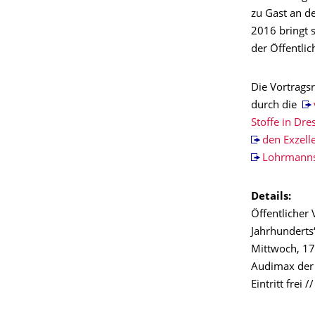
zu Gast an d
2016 bringt 
der Öffentli
Die Vortrags
durch die
Stoffe in Dre
den Exzell
Lohrmann
Details:
Öffentlicher
Jahrhunderts
Mittwoch, 17
Audimax der
Eintritt fre