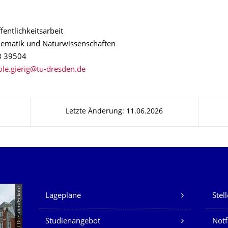
fentlichkeitsarbeit
ematik und Naturwissenschaften
3 39504
Letzte Änderung: 11.06.2026
Unsere Dienste
© TU Dresden/Eckold
Lagepläne
Stel
Studienangebot
Not