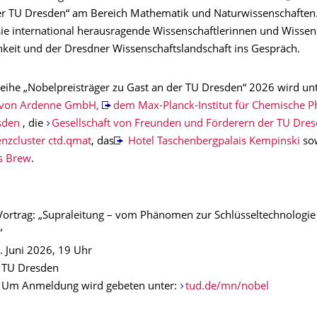
er TU Dresden“ am Bereich Mathematik und Naturwissenschaften. 
sie international herausragende Wissenschaftlerinnen und Wissens
chkeit und der Dresdner Wissenschaftslandschaft ins Gespräch.
reihe „Nobelpreisträger zu Gast an der TU Dresden“ 2026 wird unt
von Ardenne GmbH,
dem Max-Planck-Institut für Chemische Ph
sden
, die
Gesellschaft von Freunden und Förderern der TU Dresd
enzcluster ctd.qmat
, das
Hotel Taschenbergpalais Kempinski
so
s Brew
.
 Vortrag: „Supraleitung – vom Phänomen zur Schlüsseltechnologie
“
. Juni 2026, 19 Uhr
 TU Dresden
i // Um Anmeldung wird gebeten unter:
tud.de/mn/nobel