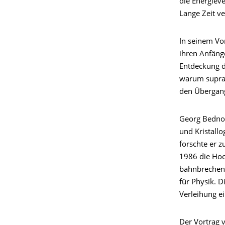
die Energiev
Lange Zeit v
In seinem Vo
ihren Anfänge
Entdeckung d
warum supral
den Übergang 
Georg Bednor
und Kristall
forschte er 
1986 die Hoc
bahnbrechend
für Physik. D
Verleihung e
Der Vortrag 