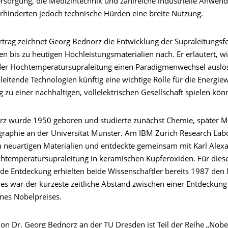
ersorgung, die Medizintechnik und zahlreiche industrielle Anwen
erhinderten jedoch technische Hürden eine breite Nutzung.
rtrag zeichnet Georg Bednorz die Entwicklung der Supraleitungs
n bis zu heutigen Hochleistungsmaterialien nach. Er erläutert, wi
er Hochtemperatursupraleitung einen Paradigmenwechsel auslö
eitende Technologien künftig eine wichtige Rolle für die Energi
zu einer nachhaltigen, vollelektrischen Gesellschaft spielen kön
z wurde 1950 geboren und studierte zunächst Chemie, später M
ographie an der Universität Münster. Am IBM Zurich Research Lab
zu neuartigen Materialien und entdeckte gemeinsam mit Karl Alex
htemperatursupraleitung in keramischen Kupferoxiden. Für dies
e Entdeckung erhielten beide Wissenschaftler bereits 1987 den 
ies war der kürzeste zeitliche Abstand zwischen einer Entdeckung
ines Nobelpreises.
von Dr. Georg Bednorz an der TU Dresden ist Teil der Reihe „Nobe