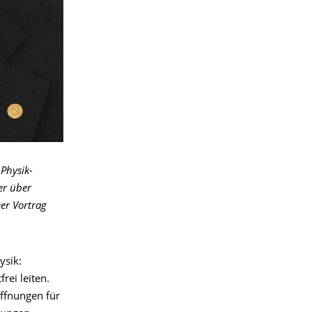
Physik-
er über
er Vortrag
ysik:
rei leiten.
offnungen für