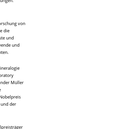
dungen.
forschung von
e die
ste und
ewende und
nten.
ineralogie
oratory
ander Müller
e
Nobelpreis
 und der
lpreisträger