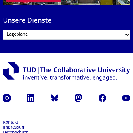
Unsere Dienste
Instagram
LinkedIn
Bluesky
Mastodon
Facebook
Yout
Kontakt
Impressum
Datenschutz