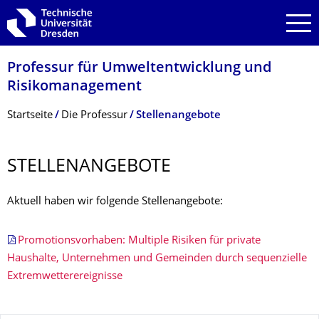
Zur Hauptnavigation springen
Zur Suche springen
Zum Inhalt springen
Professur für Umweltentwicklung und
Risikomanagement
Breadcrumb-Menü
Startseite
Die Professur
Stellenangebote
STELLENANGEBOTE
Aktuell haben wir folgende Stellenangebote:
Promotionsvorhaben: Multiple Risiken für private
Haushalte, Unternehmen und Gemeinden durch sequenzielle
Extremwetterereignisse