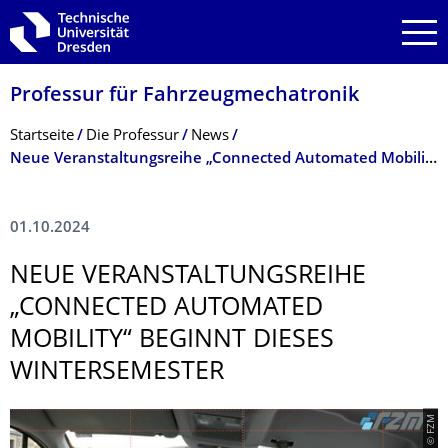
Zur Hauptnavigation springen
Zur Suche springen
Zum Inhalt springen
Professur für Fahrzeugmechatro­nik
Breadcrumb-Menü
Startseite
Die Professur
News
Neue Veranstaltungsreihe „Connected Automated Mobility“ beginnt dieses Wintersemester
01.10.2024
NEUE VERANSTALTUNGS­REIHE
„CONNECTED AUTOMATED
MOBILITY“ BEGINNT DIESES
WINTERSEMESTER
© FZM