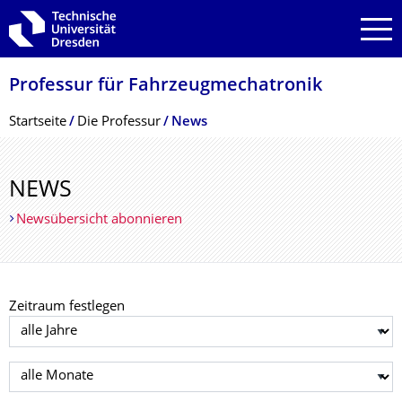
Zur Hauptnavigation springen
Zur Suche springen
Zum Inhalt springen
Professur für Fahrzeugmechatro­nik
Breadcrumb-Menü
Startseite
Die Professur
News
NEWS
Newsübersicht abonnieren
Zeitraum festlegen
Jahr auswählen
Monat auswählen