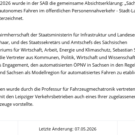
 2026 wurde in der SAB die gemeinsame Absichtserklärung: „Säc
ür autonomes Fahren im öffentlichen Personennahverkehr - Stadt-L
terzeichnet.
irmherrschaft der Staatsministerin für Infrastruktur und Landese
haar, und des Staatssekretärs und Amtschefs des Sächsischen
riums für Wirtschaft, Arbeit, Energie und Klimaschutz, Sebastian 
die Vertreter aus Kommunen, Politik, Wirtschaft und Wissenschaft
Engagement, den automatisierten ÖPNV in Sachsen in den Regel
nd Sachsen als Modellregion für automatisiertes Fahren zu etabli
en wurde durch die Professur für Fahrzeugmechatronik vertreten
t den Leipziger Verkehrsbetrieben auch eines Ihrer zugelassene
euge vorstellte.
Letzte Änderung: 07.05.2026