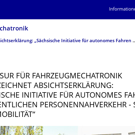
Information
chatro­nik
Absichtserklärung: „Sächsische Initiative für a
SUR FÜR FAHRZEUGMECHA­TRONIK
EICHNET ABSICHTSERKLÄ­RUNG:
ISCHE INITIATIVE FÜR AUTONOMES F
ENTLICHEN PERSONENNAHVER­KEHR - 
OBILITÄT“