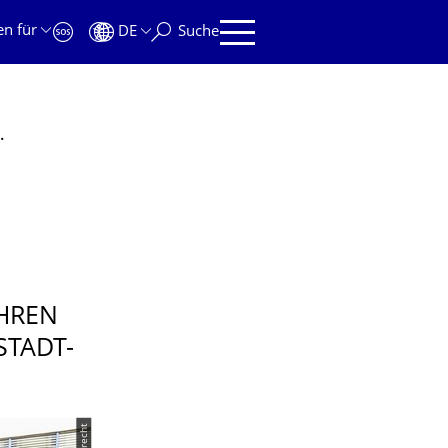
en für
DE
Suche
utonomes Fahren im ÖPNV"
AHREN
STADT-