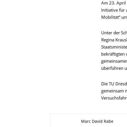
Am 23. April
Initiative f
Mobilität“ un
Unter der Sch
Regina Kraus
Staatsministe
bekräftigten 
gemeinsames 
überführen u
Die TU Dresd
gemeinsam mi
Versuchsfahrz
Zu dieser Seite
Marc David Rabe