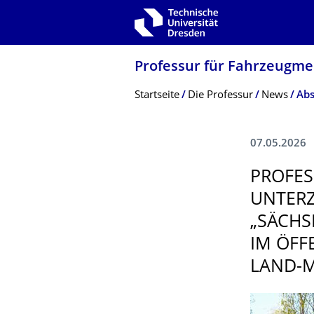
Zur Hauptnavigation springen
Zur Suche springen
Zum Inhalt springen
Professur für Fahrzeugme
Breadcrumb-Menü
Startseite
Die Professur
News
07.05.2026
PROFES
UNTERZ
„SÄCHS
IM ÖFF
LAND-M