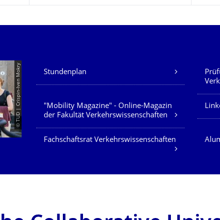
Unsere Dienste
© TUD | Crispin-Iven Mokry
Stundenplan
Prüf
Verk
"Mobility Magazine" - Online-Magazin
Link
der Fakultät Verkehrswissenschaften
Fachschaftsrat Verkehrswissenschaften
Alum