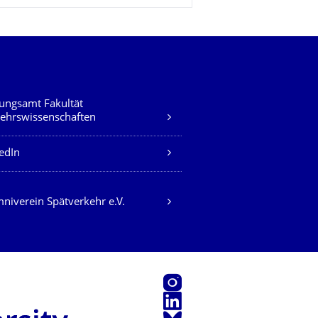
ungsamt Fakultät
ehrswissenschaften
edIn
niverein Spätverkehr e.V.
Instagram
LinkedIn
Bluesky