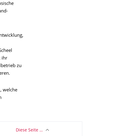
hsische
and-
ntwicklung,
Scheel
 ihr
betrieb zu
eren.
, welche
n
Diese Seite …