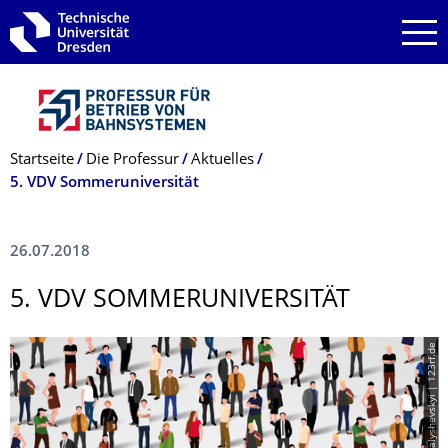
Zur Hauptnavigation springen
Zur Suche springen
Zum Inhalt springen
Breadcrumb-Menü
Startseite
Die Professur
Aktuelles
5. VDV Sommeruniversität
26.07.2018
5. VDV SOMMERUNIVERSI­TÄT
© © Vadym Malyshevskyi | 123rf.de