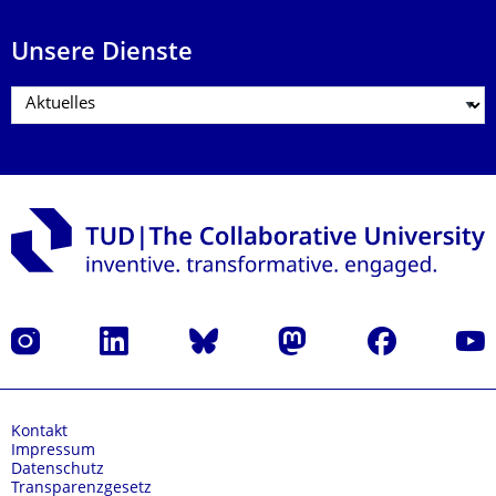
Unsere Dienste
Instagram
LinkedIn
Bluesky
Mastodon
Facebook
Yout
Kontakt
Impressum
Datenschutz
Transparenzgesetz